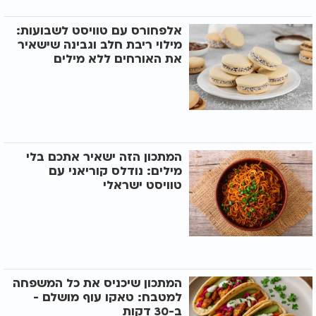
אלפחורס עם טוויסט לשבועות:
מילוי ריבת חלב וגבינה שישאיר
את האורחים ללא מילים
המתכון הזה ישאיר אתכם בלי
מילים: נודלס קוריאני עם
טוויסט ישראלי
המתכון שיכניס את כל המשפחה
למטבח: טאקו עוף מושלם -
ב-30 דקות