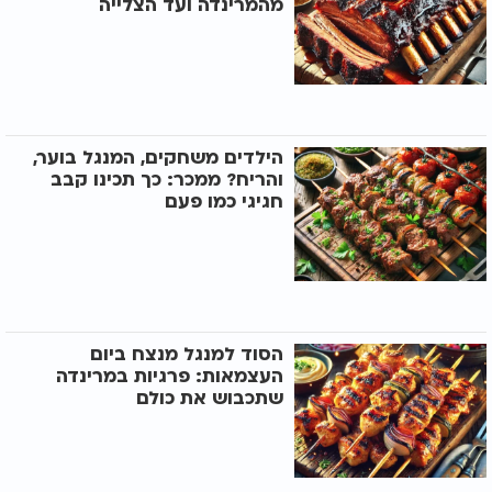
מהמרינדה ועד הצלייה
הילדים משחקים, המנגל בוער,
והריח? ממכר: כך תכינו קבב
חגיגי כמו פעם
הסוד למנגל מנצח ביום
העצמאות: פרגיות במרינדה
שתכבוש את כולם