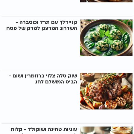
קניידלך עם תרד וכוסברה -
השדרוג המרענן למרק של פסח
שוק טלה צלוי ברוזמרין ושום -
הביס המושלם לחג
עוגיות טחינה ושוקולד - קלות