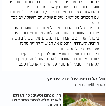
למנות שכולנו אוהבים. בין אם מדובר במתכונים מסורתיים
שעברו דורות במשפחה ובין אם במנות חדשניות
המותאמות לאורח החיים העכשווי, המתכונים שלו מוגשים
עם הסברים מפורטים, טיפים שימושיים ותשומת לב לכל
פרט.
הכתיבה של דוד מדברת אל כל אחד – ממי שעושה את
צעדיו הראשונים במטבח ועד למומחים שחיים ונושמים
בישול. המדריכים הברורים והנגישים שלו, בשילוב גישה
חיובית ומעודדת, הופכים את הבישול לחוויה מהנה
שמתאימה לכל המשפחה.
בקרו במדור של דוד שריקי ותגלו איך לבשל בקלות,
לשדרג את שולחן השבת, וליהנות מאוכל טעים, מזין וכשר
למהדרין – מבלי להתפשר על האיכות או על הטעם.
כל הכתבות של דוד שריקי
נמצאו 548 תוצאות
רך, מנחם וטעים: כך תגרמו
לאורז מלא להיות הכוכב של
הצלחת