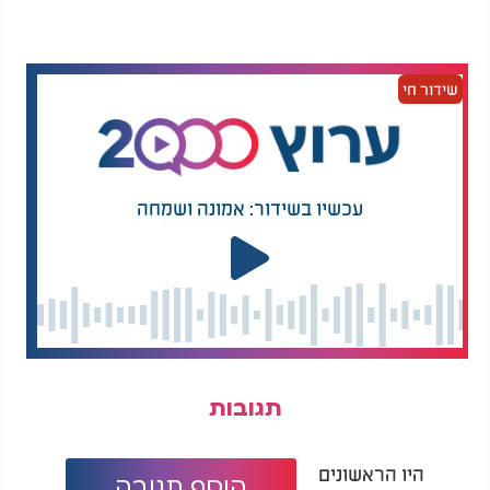
מסדרים מעל פירות יער טריים, ומזלפים דבש בנדיבות.
ניתן גם להוסיף עלי נענע לקישוט ורעננות.
טיפ בריא וטעים:
שידור חי
רוצים להפחית את הסוכר? השתמשו ביוגורט עיזים
ובממתיק טבעי כמו סירופ מייפל טבעי או סילאן.
עכשיו בשידור: אמונה ושמחה
תגובות
היו הראשונים
הוסף תגובה