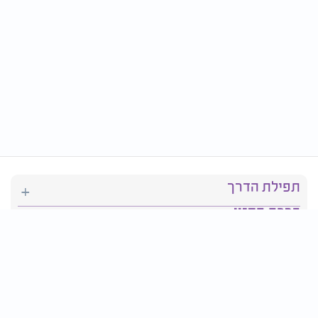
תפילת הדרך
ברכת המזון
יהדות
סידור תפילה
בריאות
חגים ומועדים