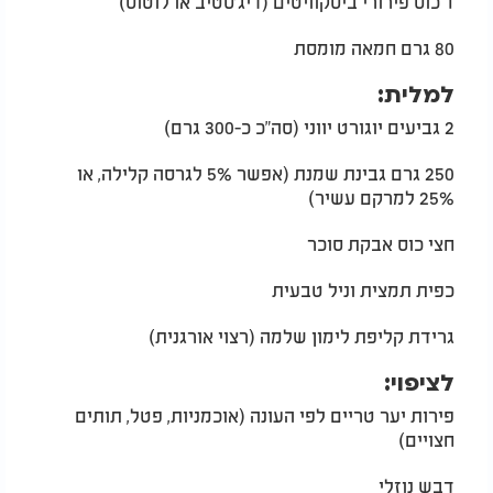
1 כוס פירורי ביסקוויטים (דיג'סטיב או לוטוס)
80 גרם חמאה מומסת
למלית:
2 גביעים יוגורט יווני (סה"כ כ-300 גרם)
250 גרם גבינת שמנת (אפשר 5% לגרסה קלילה, או
25% למרקם עשיר)
חצי כוס אבקת סוכר
כפית תמצית וניל טבעית
גרידת קליפת לימון שלמה (רצוי אורגנית)
לציפוי:
פירות יער טריים לפי העונה (אוכמניות, פטל, תותים
חצויים)
דבש נוזלי