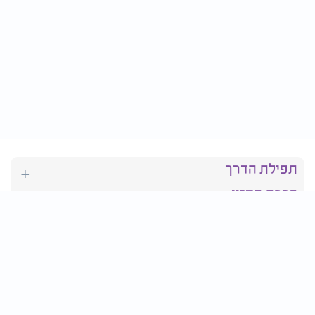
תפילת הדרך
ברכת המזון
יהדות
סידור תפילה
בריאות
חגים ומועדים