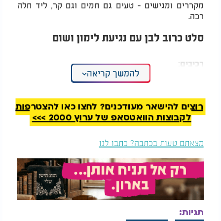
מקררים ומגישים - טעים גם חמים וגם קר, ליד חלה
רכה.
סלט כרוב לבן עם נגיעת לימון ושום
רכיבים:
להמשך קריאה
1 כרוב לבן קטן, קצוץ דק מאוד
2 שיני שום כתושות
מיץ מחצי לימון
רוצים להישאר מעודכנים? לחצו כאן להצטרפות
2 כפות שמן זית
לקבוצות הוואטסאפ של ערוץ 2000 >>>
מלח ופלפל לפי הטעם
קמצוץ סוכר
שומשום קלוי או שקדים קלויים (לא חובה, אבל מוסיף
מצאתם טעות בכתבה? כתבו לנו
הרבה)
המלצות נוספות
תגיות: