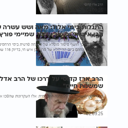
הרב ארז קדוסי
04.09.25
התגלות בימי אלול: מאה ושש עשרה 
הבן איש חי וסיפור שידוך שמיימי פו
הרב ארז קדוסי חושף סיפור מופלא של השגחה פרטית בימי הרחמים 
ליוסף חיים, ונחתם ביום ההילולא של מרן הבן איש חי, בדיוק 116 שנים לאחר הסתלקותו
הרב ארז קדוסי
01.09.25
הרב ארז קדוסי על דרכו של הרב אדלש
שמשנות חיים"
מהמילים הפשוטות ועד ההנהגה היומיומית: אלו העקרונות שהפכו א
פנימי
עידו לוי
02.09.25