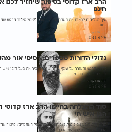
הרב ארז קדוסי בסיפור שיחזיר לכם 
חינם
איך מצליחים לראות את האחר גם כשכואב בפנים? סיפור מרגש שמוכ
בטוב
הרב ארז קדוסי
08.09.25
גדולי הדורות מספרים: רסיסי אור מהק
ליקוט מרגש ומעורר על ענקי הרוח שזכו להכיר את בעל ה"בן איש חי
דברי הרב ארז קדוסי
הרב ארז קדוסי
05.09.25
סוד ההצלחה בחיים: הרב ארז קדוסי 
הבן איש חי
מה באמת קובע אם נינצל, נצליח או נעמוד מול האתגרים? סיפור אח
הרב קדוסי, יאיר לכם את הדרך