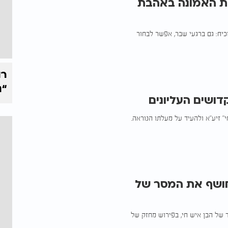
את האמונה באהבת
יח: גם ברגעי שבר, אפשר לבחור
רו
“נ
דושים העליונים
" זיע"א ולהעיד על מעלתו הנוראה.
חושף את המסר של
ד של הבן איש חי, בפירוש מחזק של