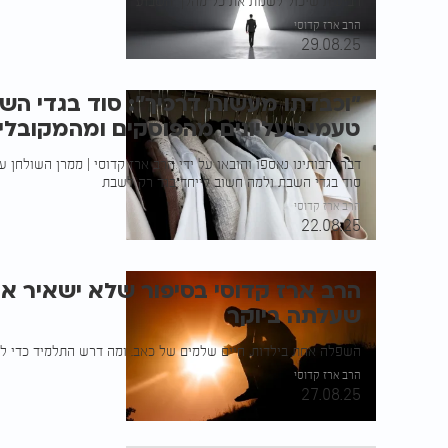
רביעית שיכול לשנות את כל מהלך השבוע
הרב ארז קדוסי
29.08.25
"וכבדתו מעשות דרכיך": סוד בגדי ה
טעמים עליונים מהפוסקים ומהמקובלי
דברי רבותינו נאספו והובאו על ידי הרב ארז קדוסי | ממרן השולחן ע
סוד בגדי השבת ולמה חשוב לייחד בגד רק לשבת
הרב ארז קדוסי
22.08.25
הרב ארז קדוסי בסיפור שלא ישאיר א
שעלתה ביוקר
השפלה אחת בילדות, חיים שלמים של כאב. ומה דרש התלמיד כדי לסל
הרב ארז קדוסי
27.08.25