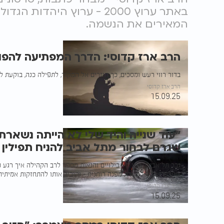
באתר ערוץ 2000 - ערוץ היהד
המאירים את הנשמה.
הרב ארז קדוסי: הדרך המפתיעה להפוך
בדור רווי רעש ומסכים, כך חוזרים אל המקור, לתפילה כנה, בוקעת ל
הרב ארז קדוסי
15.09.25
"עוד שנייה והיד שלי לא הייתה נשארת
שגרם לבחור מתל אביב להניח תפילין
גבר תל־אביבי שחי חיי בילויים והנאות מספר לרב הקהילה איך רגע
שחלפה, הפך לנקודת מפנה רוחנית – והוביל אותו להתחזקות אמיתית
הרב ארז קדוסי
15.09.25