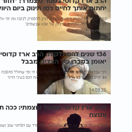
הרב ארז קדוסי במסר מצמרר: "חזור 
יחתום אותך לחיים כמו תינוק ביום היוול
במילים מלאות תקווה ודמעות, מבקש הרב להפסיק לבזבז את ימי אלו
לב נשבר, תפילה אמיתית, וחיבוק של אבא שבשמים"
הרב ארז קדוסי
14.09.25
136 שנים להסתלקות: הרב ארז קדוס
יאומן בקברו של הצדיק מבבל
רבי עבדאללה סומך זצוק"ל, רבו של הבן איש חי ומי שחולל מהפכה 
84 ימים בקבר. הרב ארז קדוסי חושף: כך נראה הנס בעיני הדור
הרב ארז קדוסי
14.09.25
הרב ארז קדוסי במשל עוצמתי: ככה ת
ותנצח
הבן איש חי מגלה את הסוד שמאפשר להתמודד עם הפיתוי שוב ושוב, 
להציל אותך ברגע האמת