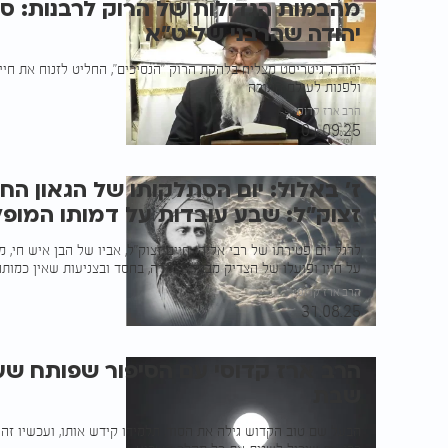
מהבמות הגדולות של הרוק לרבנות: ס
יהודה שהרבני שליט"א
יהודה, גיטריסט מצליח בלהקת הרוק "הנסיכים", החליט לזנוח את חי
ולפנות לעולם התורה
הרב ארז קדוסי
01.09.25
ז' באלול: יום הסתלקותו של הגאון החס
זצוק"ל: שבע עובדות על דמותו המופ
לרגל יום פטירתו של רבי אליהו חיים זצוק"ל, אביו של הבן איש חי,
על חייו ופועלו של הצדיק מבבל: בתורה, בחסד ובצניעות שאין כמותה
הרב ארז קדוסי
31.08.25
הרב ארז קדוסי עם הסיפור שפותח שע
שבת
הבעל שם טוב הקדוש גילה את הסוד, תלמידו קידש אותו, ועכשיו זה 