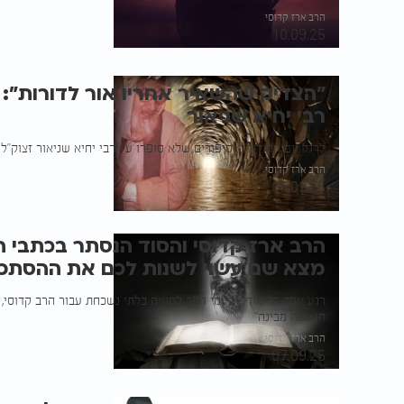
הרב ארז קדוסי
10.09.25
"הצדיק שהשאיר אחריו אור לדורות": 
רבי יחיא שניאור
לרגל יום ההילולה: סיפורים שלא סופרו על רבי יחיא שניאור זצוק"
הרב ארז קדוסי
09.09.25
הרב ארז קדוסי והסוד הנסתר בכתבי ה
מצא שם עשוי לשנות לכם את ההסתכ
רגע אחד בלימוד יומיומי הפך לחוויה בלתי נשכחת עבור הרב קדוסי,
הנשמה מבינה"
הרב ארז קדוסי
07.09.25