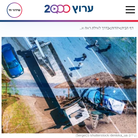
שידור חי
דף הבית
יהדות
בדרך לאילת ראה את המוות של עצמו: החוויה ששינתה לו את החיים
(צילום: Sergei25/shutterstock/deniska_ua)