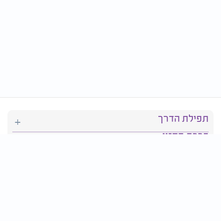
תפילת הדרך
ברכת המזון
יהדות
סידור תפילה
בריאות
חגים ומועדים