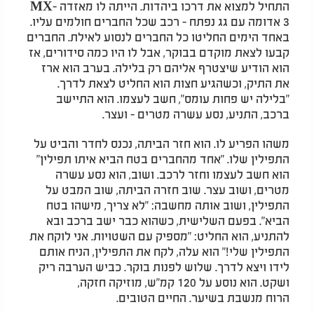
התחיל למצוא את דרכו ביהדות. הייתה לו מאזדה MX-
3 אדומה עם גג נפתח - רכב שכל החברים חולמים עליו.
באחד הימים החליטו כל החברים לנסוע לאילת. החברים
קבעו לצאת מוקדם בבוקר, אבל לו היו כמה סידורים, אז
הוא הודיע שיצטרף אליהם רק בלילה. בערב הוא ארז
את התיק, וכשהגיע חצות הוא החליט לצאת לדרך.
"בלילה יש פחות עומס", חשב לעצמו. הוא התיישב
ברכב, התניע, נסע עשרה מטרים - ועצר.
משהו הפריע לו. הוא חזר הביתה, נכנס לחדר והביט על
התפילין שלו. "אחד מהחברים בטח הביא איתו תפילין"
הוא חשב לעצמו וחזר לרכב. ושוב, הוא נסע עשרה
מטרים, ושוב עצר. שוב חזרה הביתה, שוב המבט על
התפילין, ושוב אותה מחשבה: "לא צריך, מישהו בטח
הביא". בפעם השלישית, כשהוא כבר ישב ברכב ובא
להתניע, הוא החליט: "מספיק עם השטויות. אני לוקח את
התפילין שלי!" הוא עלה, לקח את התפילין, הניח אותם
לידו ויצא לדרך. שלוש לפנות בוקר. כביש הערבה ריק
ושקט. הוא נוסע על 120 קמ"ש, מוזיקה חזקה,
הרוח מנשבת בשיער. החיים הטובים.