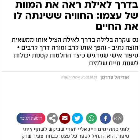
בדרך לאילת ראה את המוות
של עצמו: החוויה ששינתה לו
את החיים
נס שקרה בלילה בדרך לאילת הציל אותו ממשאית
חוצה נתיב - והפך אותו לרב ומורה דרך לרבים •
סיפור אישי שמדגיש כיצד החלטות קטנות יכולות
לשנות חיים שלמים
אוריאל פדרמן
22.09.25 כ"ט אלול התשפ"ה
א
א
הוספת תגובה
לפני כמה ימים חייג אליי יהודי שביקש לשתף איתי
סיפור. הוא התחיל לספר על עצמו כבחור צעיר שרק