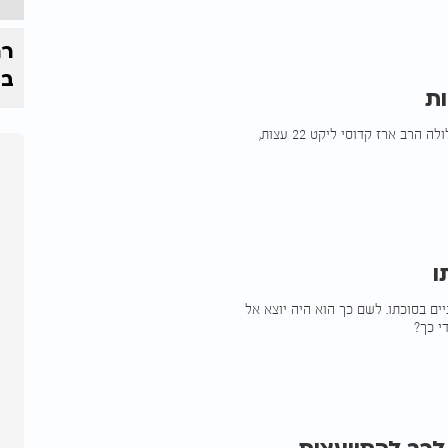
רח
בי
י"ח תשרי יום ההסתלקות של הקדוש, רבי נחמן מברסלב. לכבוד ההילולה הרב ארז קדוסי ליקט 22 עצות,
ו
ים בסוכתו. לשם כך הוא היה יוצא אל
י כך?