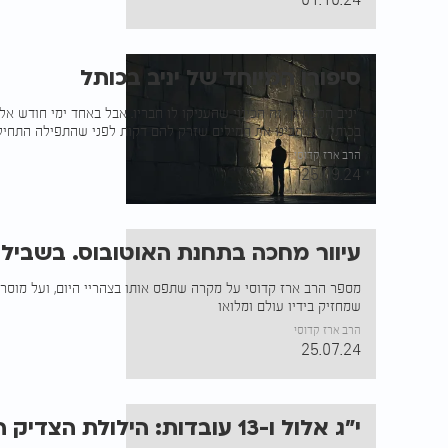
סיפורו המיוחד של יניב בכותל
"יניב המצחיק" זה הכינוי שהעניקו לו חבריו. אבל באחד ימי חודש א
בכותל, לא הבינו את המילים שזרק להם דקות לפני שהתפילה התחיל
הרב ארז קדוסי
25.09.24
עיוור מחכה בתחנת האוטובוס. בשביל
מספר הרב ארז קדוסי על מקרה שתפס אותו בצהריי היום, ועל מוס
שמחזיק בידיו עולם ומלואו
הרב ארז קדוסי
25.07.24
י"ג אלול ו-13 עובדות: הילולת הצדיק הנסתר והבטחתו