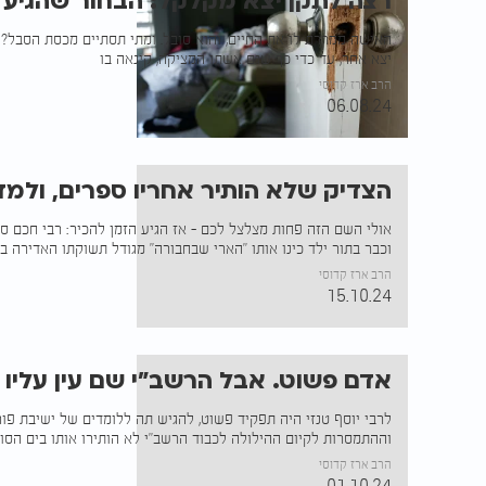
רצה לתקן יצא מקלקל: הבחור שהגיע 
האישה ממררת לו את החיים, והוא סובל. ומתי תסתיים מכסת הסבל?
יצא אחר, עד כדי כך שגם אשתו המציקה, קינאה בו
הרב ארז קדוסי
06.08.24
הצדיק שלא הותיר אחריו ספרים, ולמד 
אולי השם הזה פחות מצלצל לכם - אז הגיע הזמן להכיר: רבי חכם סלמ
וכבר בתור ילד כינו אותו "הארי שבחבורה" מגודל תשוקתו האדירה ב
הרב ארז קדוסי
15.10.24
אדם פשוט. אבל הרשב"י שם עין עליו -
לרבי יוסף טנזי היה תפקיד פשוט, להגיש תה ללומדים של ישיבת פור
וההתמסרות לקיום ההילולה לכבוד הרשב"י לא הותירו אותו בים הסו
הרב ארז קדוסי
01.10.24