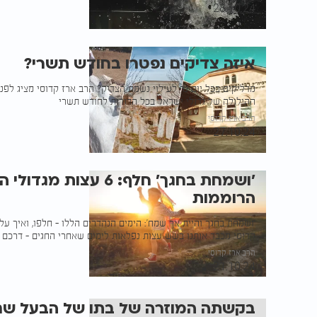
28.10.24
איזה צדיקים נפטרו בחודש תשרי?
מדליקים בכל יום נר לעילוי נשמת הצדיק? הרב ארז קדוסי מציג לפ
ההילולה של גדולי ישראל בכל הדורות לחודש תשרי
הרב ארז קדוסי
27.10.24
'ושמחת בחגך' חלף: 6 עצות
הרוממות
'ושמחת בחגך והיית אך שמח': הימים הנהדרים הללו - חלפו, ואיך על
קדוסי מכבד אותנו בשש עצות נפלאות לימים שאחרי החגים - דרכם 
הרב ארז קדוסי
21.10.24
בקשתה המוזרה של בתו של הבעל שם