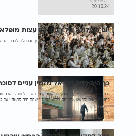
הרב ארז קדוסי
20.10.24
יום ההילולה של רבנו: 22 עצות מופלאות
מא' ועד ת'
הרב ארז קדוסי
23.10.24
כך היה גדול ישראל מזמין עניים לסוכת
גדולתו של רבי לוי יצחק מברדיצ'ב אשר היה נוהג בכל שנה לארח עני
רחובות העיר ומחפש אחריהם, מדוע רבי לוי יצחק היה מתאמץ עד כד
הרב ארז קדוסי
15.10.24