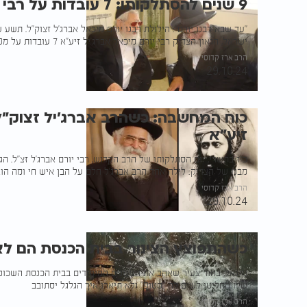
9 שנים להסתלקותו: 7 עובדות על רבי יורם אברג'ל זצ"ל
"עד שבא רבנו יורם": הילולת רבנו יורם מיכאל אברג'ל זצוק"ל. תשע
ישראל, הגאון הצדיק רבי יורם מיכאל אברג'יל זיע"א 7 עובדות על מפעל חייו
הרב ארז קדוסי
29.10.24
כוח המחשבה: כשהרב אברג'יל זצוק"ל
זיע"א
כ"ז בתשרי, יום הסתלקותו של הרב הקדוש, רבי יורם אברג'ל זצ"ל. הג
מבנו של הצדיק: לילה אחד הרב אברג'ל חלם על הבן איש חי ומה הו
הרב ארז קדוסי
29.10.24
כשהתפוצץ הצינור בבית הכנסת הם לא
נתנאל, בחור צעיר שאהב את הניגונים המיוחדים בבית הכנסת השכונ
שלו החליטו לשים לה "סטופ" ולא תיארו איך הגלגל יסתובב
הרב ארז קדוסי