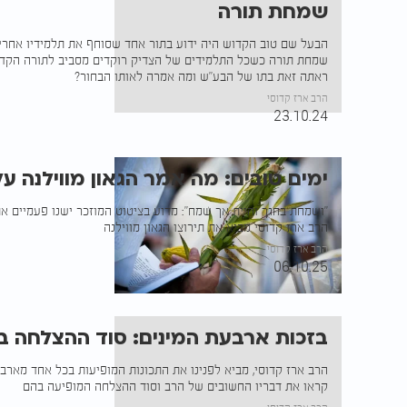
שמחת תורה
הבעל שם טוב הקדוש היה ידוע בתור אחד שסוחף את תלמידיו אחריו
שמחת תורה כשכל התלמידים של הצדיק רוקדים מסביב לתורה הקדו
ראתה זאת בתו של הבע"ש ומה אמרה לאותו הבחור?
הרב ארז קדוסי
23.10.24
ימים טובים: מה אמר הגאון מווילנה 
"ושמחת בחגך והיית אך שמח": מדוע בציטוט המוזכר ישנו פעמיים 
הרב ארז קדוסי מביא את תירוצו הגאון מווילנה
הרב ארז קדוסי
06.10.25
בזכות ארבעת המינים: סוד ההצלחה ב
הרב ארז קדוסי, מביא לפנינו את התכונות המופיעות בכל אחד מארבע
קראו את דבריו החשובים של הרב וסוד ההצלחה המופיעה בהם