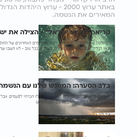
באתר ערוץ 2000 - ערוץ היהד
המאירים את הנשמה.
קריאת "שמע ישראל" - הצילה את יש
ההחלטה של משפחת לוי הייתה לנצל את הימים האחרונים של החופ
יצאו לבריכה עם תפנוקים ומעדנים, מצוידים בכל טוב - לא חשבו שה
הרב ארז קדוסי
05.11.24
בלב הסערה: המפגש שלנו עם הנשמה
להרחיק לכת לקברות צדיקים זה חשוב, ואפילו הכרחי לפעמים. אבל 
להגיע קרוב? העצה של הבעל שם טוב הקדוש
הרב ארז קדוסי
31.10.24