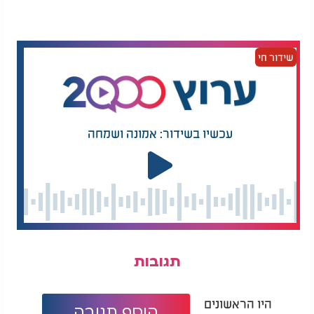
"זה הקמע שהשארתם לי במכונית - זה הציל לי את
החיים", ענה שלום. "תראו מה כתוב כאן - שהחזרת בי
נשמתי. הוא החזיר את נשמתי!"
שידור חי
אביו של שלום בדק את הסידור וגילה את שם בעליו
הקודמים של הרכב. הוא התקשר לאיש וסיפר את
המעשה.
עכשיו בשידור: אמונה ושמחה
"תראה מה זה", ענה האיש בהתרגשות. "שכחתי שם את
הסידור במקרה... אבל כנראה כל 'מקרה' הוא 'רק מה''.
אני שמח שה' שמר עליו! הסידור הוא מתנה ממני עבורו".
המכונית אמנם נהרסה, אבל את שלום זה כבר לא עניין.
ליבו נמשך אל הסידור שהציל את חייו - לא רק במובן
הפיזי, אלא גם הרוחני. הוא החליט ללמוד את תוכנו,
להבין יותר מפסוק אחד.
תגובות
שלום למד ולמד, וברוך ה' נכנס לישיבה והחל ללמוד
תורה בהתמדה. עד היום שלום שומר על ה"קמע" -
סידור התפילה שפתח בפניו שער לעולם של קדושה
היו הראשונים
הוסף תגובה