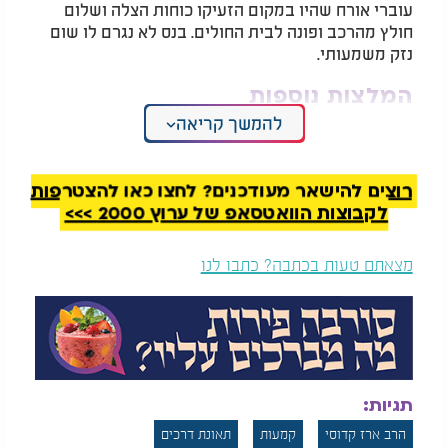
עוברי אורח שהיו במקום הזעיקו כוחות הצלה ושלום
חולץ מהרכב ופונה לבית החולים. בנס לא נגרם לו שום
נזק משמעותי.
המלצות נוספות
להמשך קריאה
רוצים להישאר מעודכנים? לחצו כאן להצטרפות
לקבוצות הוואטסאפ של ערוץ 2000 >>>
הילד בן 4 היה צריך
היום לפני 62 שנה: אסון
מצאתם טעות בכתבה? כתבו לנו
ניתוח בהול. אבל אבא
טביעת ספינת אגוז
לא הסכים להמשיך
הוריו הגיעו לבית החולים ונרגעו לגלות שמצבו טוב. הם
הבחינו כי הוא אוחז בחוזקה במה שנראה כמו סידור
תפילה.
תגיות:
"מה זה?" שאלו.
הרב ארז קדוסי
קמעות
תאונת דרכים