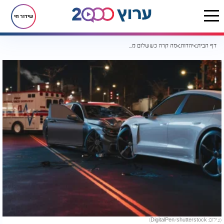
שידור חי
דף הבית
יהדות
מה קרה כששלום מצא "קמע" במכונית ההפוכה? הסיפור שלא תאמינו לו
(צילום: DigitalPen/shutterstock)