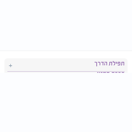
תפילת הדרך
ברכת המזון
יהדות
סידור תפילה
בריאות
חגים ומועדים