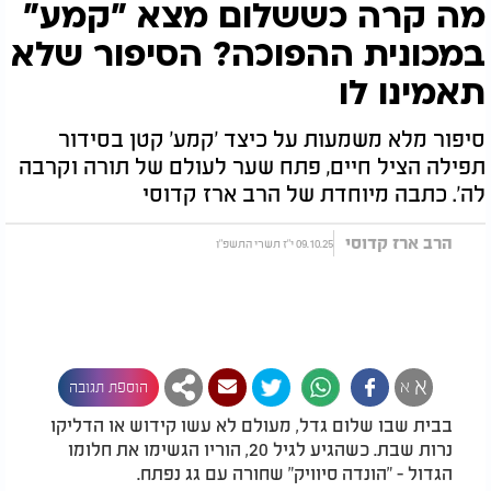
מה קרה כששלום מצא "קמע"
במכונית ההפוכה? הסיפור שלא
תאמינו לו
סיפור מלא משמעות על כיצד 'קמע' קטן בסידור
תפילה הציל חיים, פתח שער לעולם של תורה וקרבה
לה'. כתבה מיוחדת של הרב ארז קדוסי
הרב ארז קדוסי
09.10.25 י"ז תשרי התשפ"ו
א
א
הוספת תגובה
בבית שבו שלום גדל, מעולם לא עשו קידוש או הדליקו
נרות שבת. כשהגיע לגיל 20, הוריו הגשימו את חלומו
הגדול - "הונדה סיוויק" שחורה עם גג נפתח.