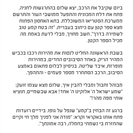
ביום שקיבל את הרכב, יצא שלום בהתרגשות לחניה,
פתח את דלת המכונית והתפעל ממושבי העור והתרשם
ממערכת הסטריאו המשוכללת. בתא האחסון הפתוח
מצא ספר קטן עם כיתוב בעברית. "זה בטח קמע טוב
לשמירה בדרך", חשב מחויך, מבלי לדעת באמת מה
מכיל הספר הקטן.
בשבת הראשונה החליט לנסות את מהירות רכבו בכביש
המהיר הריק. באחד הסיבובים החדים, במהירות
מופרזת, איבד שליטה. בניסיון לבלום פתאום באמצע
הסיבוב, הרכב הסתחרר מספר פעמים - והתהפך.
מבוהל וחבול ומבלי להבין איך, שלום מצא עצמו זועק:
"שמע ישראל ה' אלוקינו ה' אחד! אבא שבשמיים, תוציא
אותי מפה מהר!"
ברגע זה הבחין ב"קמע" שנפל על גופו. בידיים רועדות
פתח אותו באקראי וקרא: "מודה אני לפניך מלך חי וקיים
שהחזרת בי נשמתי בחמלה, רבה אמונתך".