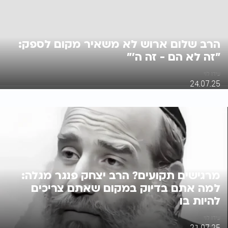
הרב שלום ארוש לא משאיר מקום לספק:
״זה לא הם - זה ה׳״
עידו לוי
24.07.25
מרגישים תקועים? הרב יצחק פנגר מגלה:
למה אתם בדיוק במקום שאתם צריכים
להיות בו
עידו לוי
21.07.25