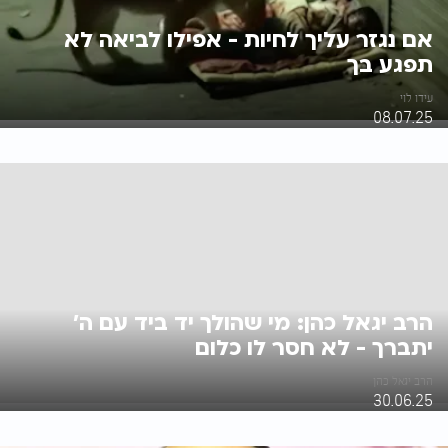
אם נגזר עליך לחיות - אפילו לביאה לא
תפגע בך
עידו לוי
08.07.25
הרב יגאל כהן: מי שהולך יד ביד עם ה'
יתברך - לא חסר לו כלום
הרב יגאל כהן
30.06.25