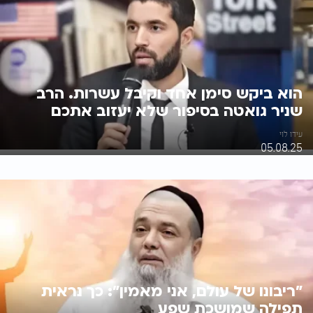
הוא ביקש סימן אחד וקיבל עשרות. הרב
שניר גואטה בסיפור שלא יעזוב אתכם
עידו לוי
05.08.25
״ריבונו של עולם, אני מאמין״: כך נראית
תפילה שמושכת שפע