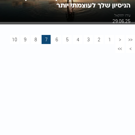
הניסיון שלך לעוצמתי יותר
עידו יחזקאל
29.06.25
10
9
8
7
6
5
4
3
2
1
<
<<
>>
>