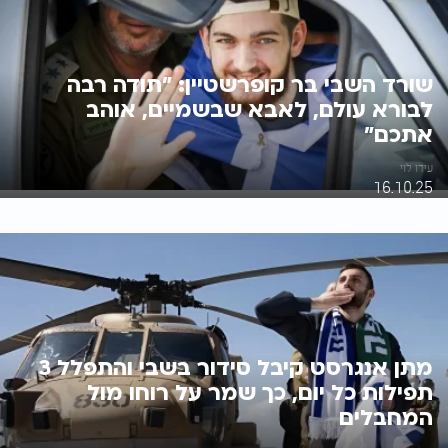
שורד השבי בר קופרשטיין: "תודה רבה
לבורא עולם, לאבא שבשמיים, אוהב
אתכם"
עידו לוי
16.10.25
מתן אנגרסט קיבל סידור בשבי והתפלל 3
תפילות כל יום, כך שמר על רוחו מול
המחבלים