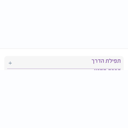
תפילת הדרך
ברכת המזון
יהדות
סידור תפילה
בריאות
חגים ומועדים