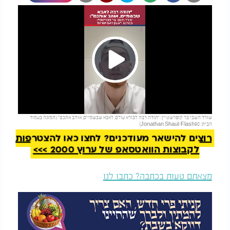
Play
להמשך קריאה
שורד השבי בר קופרשטיין: "תודה רבה לבורא עולם, לאבא שבשמיים, אוהב אתכם" (תמונה בעמוד
Video
הבית: Jonathan Shaul/Flash90)
רוצים להישאר מעודכנים? לחצו כאן להצטרפות
לקבוצות הוואטסאפ של ערוץ 2000 >>>
מצאתם טעות בכתבה? כתבו לנו