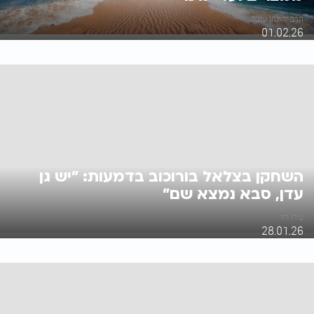
הרב יהונתן ענבה
01.02.26
השחקן בצלאל בורוכוב בדמעות: "יש גן
עדן, סבא נמצא שם"
עידו לוי
28.01.26