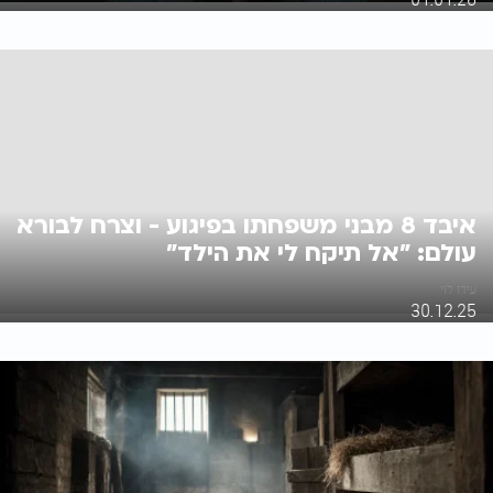
איבד 8 מבני משפחתו בפיגוע - וצרח לבורא
עולם: "אל תיקח לי את הילד"
עידו לוי
30.12.25