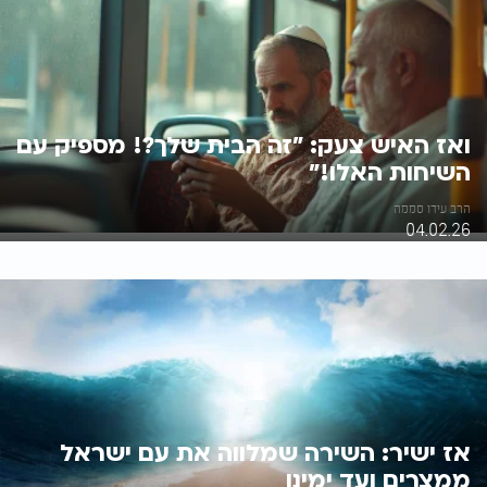
ואז האיש צעק: "זה הבית שלך?! מספיק עם
השיחות האלו!"
הרב עידו סממה
04.02.26
אז ישיר: השירה שמלווה את עם ישראל
ממצרים ועד ימינו