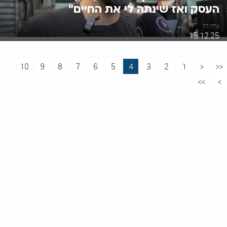
העסק ואז שינתה לי את החיים"
עידו לוי
15.12.25
10
9
8
7
6
5
4
3
2
1
<
<<
>>
>