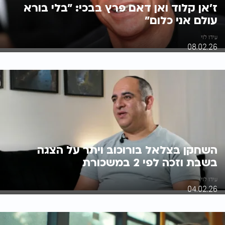
ז’אן קלוד ואן דאם פרץ בבכי: "בלי בורא
עולם אני כלום"
עידו לוי
08.02.26
השחקן בצלאל בורוכוב ויתר על הצגה
בשבת וזכה לפי 2 במשכורת
עידו לוי
04.02.26