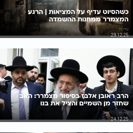
כשהסיוט עדיף על המציאות | הרגע
המצמרר ממחנות ההשמדה
עידו לוי
29.12.25
הרב ראובן אלבז בסיפור מצמרר: האב
שחזר מן השמיים והציל את בנו
עידו לוי
24.12.25