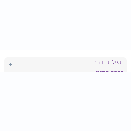
תפילת הדרך
ברכת המזון
יהדות
סידור תפילה
בריאות
חגים ומועדים