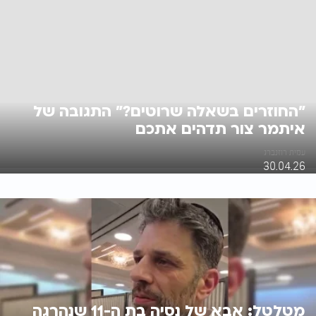
"החוזרים בשאלה שרוטים?" התגובה של
איתמר צור תדהים אתכם
עמית רוזנברג
30.04.26
מטלטל: אבא של נסיה בת ה-11 שנהרגה