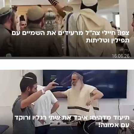
צפו: חיילי צה"ל מרעידים את השמיים עם
תפילין וטליתות
עידו לוי
16.06.26
תיעוד מדהים: איבד את שתי רגליו ורוקד
עם אמונה!