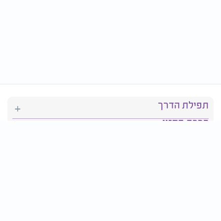
תפילת הדרך
ברכת המזון
יהדות
סידור תפילה
בריאות
חגים ומועדים