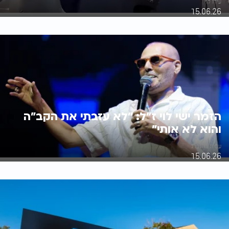
עידו לוי
15.06.26
הזמר ישי לוי ז"ל: "לא עזבתי את הקב"ה
והוא לא אותי"
עמית רוזנברג
15.06.26