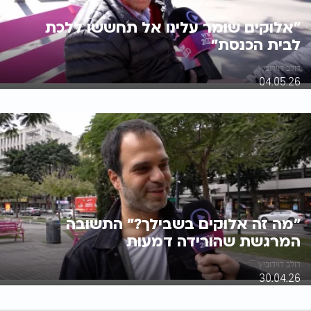
"אלוקים שומר עלינו אל תחששו ללכת
לבית הכנסת"
דולב דוידוביץ'
04.05.26
"מה זה אלוקים בשבילך?" התשובה
המרגשת שהורידה דמעות
דולב דוידוביץ'
30.04.26