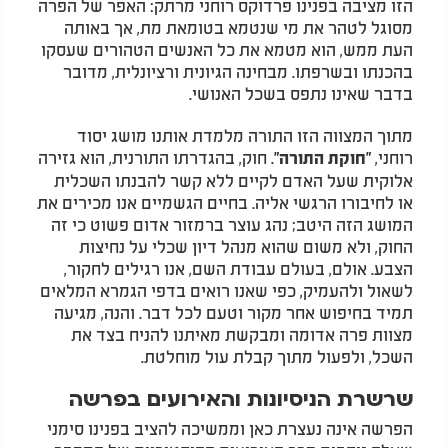
הזו מציבה בפנינו פרדוקס רוחני מרתק: האפר של הפרה
מסוגל לטהר את מי שנטמא בטומאת מת, אך באותה
העת ממש, הוא מטמא את כל האנשים הטהורים שעסקו
בהכנתו ובשרפתו. מבחינה הגיונית ורציונלית, מדובר
בדבר שאינו נתפס בשכל האנושי.
מתוך המצווה הזו התורה מלמדת אותנו מושג יסוד
רוחני,
. חוק, בהגדרתו התורנית, הוא גזירה
"חוקת התורה"
אלוקית שעל האדם לקיים ללא קשר להבנתו השכלית
או לחיבורו הרגשי אליה. בחיים הגשמיים אנו מכירים את
המושג הזה היטב; נהג עוצר ברמזור אדום פשוט כי זה
החוק, ולא משום שהוא מנהל דיון שכלי על נחיצות
הצבע. אולם, בעולם עבודת השם, אנו רגילים לחקור,
לשאול ולהעמיק, כפי שאנו רואים בדפי הגמרא המלאים
תמיד בחיפוש אחר מקור וטעם לכל דבר. והנה, מגיעה
מצוות פרה אדומה ומבקשת מאיתנו להניח בצד את
השכל, ולפעול מתוך קבלת עול מוחלטת.
שרשרת הניסיונות והאירועים בפרשה
הפרשה אינה נעצרת כאן וממשיכה להציב בפנינו סימני