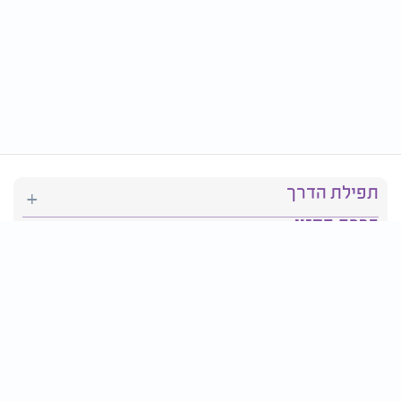
תפילת הדרך
ברכת המזון
יהדות
סידור תפילה
בריאות
חגים ומועדים