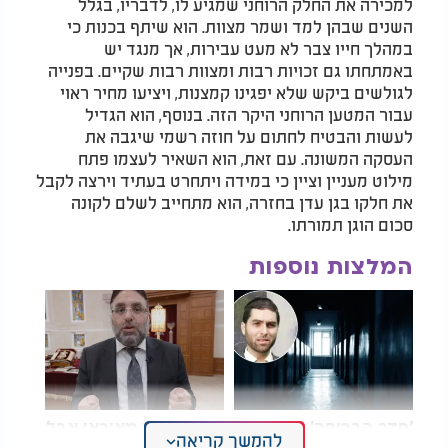
למכירה את החלק הרוחני שמגיע לו, לדבריו, בגלל
השנים שבהן למד ושמר מצוות. הוא שיתף בכנות כי
במהלך חייו צבר לא מעט עבירות, אך מנגד יש
באמתחתו גם זכויות רבות ומצוות רבות שקיים. בפנייה
לגולשים ביקש שלא יפגינו קמצנות, ויציעו מחיר ראוי
עבור המטען הרוחני היקר הזה. בנוסף, הוא הגדיל
לעשות והבטיח לחתום על חוזה רשמי שיגבה את
העסקה המשונה. עם זאת, הוא השאיר לעצמו פתח
מילוט מעניין וציין כי במידה ויתחרט בעתיד וירצה לקבל
את חלקו בגן עדן בחזרה, הוא מתחייב לשלם לקונה
סכום הוגן תמורתו.
המלצות נוספות
'חדר הבריחה' הגדול
כולנו בלחץ מאיראן אבל
להמשך קריאה
בעולם: מי יצליח
שכחו דבר אחד קריטי!