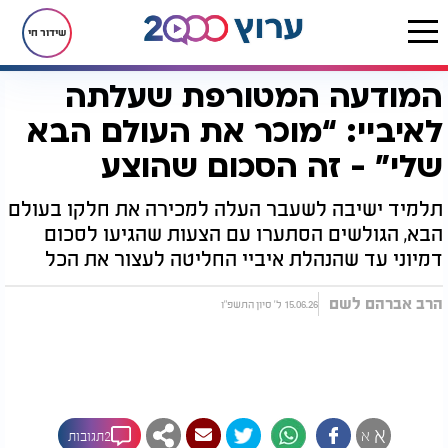
שידור חי
המודעה המטורפת שעלתה
דף הבית
יהדות
המודעה המטורפת שעלתה לאיביי: “מוכר את העולם הבא שלי” - זה הסכום שהוצע
לאיביי: “מוכר את העולם הבא
שלי” - זה הסכום שהוצע
תלמיד ישיבה לשעבר העלה למכירה את חלקו בעולם
הבא, הגולשים הסתערו עם הצעות שהגיעו לסכום
דמיוני עד שהנהלת איביי החליטה לעצור את הכל
הרב אברהם לשם
15.06.26 ל' סיון התשפ"ו
א
א
2תגובות