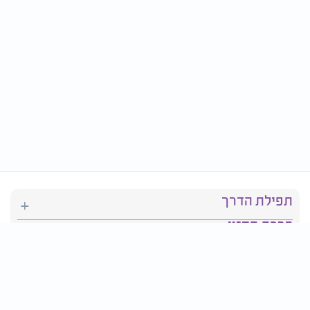
תפילת הדרך
ברכת המזון
יהדות
סידור תפילה
בריאות