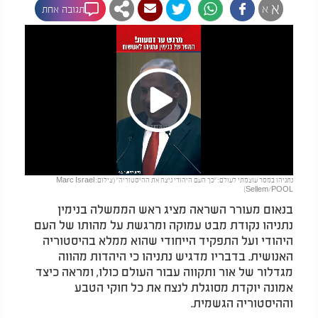
א
א
תגובה אחת
Play
נתניהו במסר עוצמתי לעולם: "כך העם היהודי ניצח את ההיסטוריה" (צילום: Marc Israel
Video
Sellem/POOL)
בנאום מעורר השראה מציג ראש הממשלה בנימין
נתניהו נקודת מבט עמוקה ומרגשת על מהותו של העם
היהודי ועל התפקיד הייחודי שהוא ממלא בהיסטוריה
האנושית. בדבריו מדגיש נתניהו כי היהדות מהווה
מגדלור של אור ותקווה עבור העולם כולו, ומראה כיצד
אמונה יוקדת מסוגלת לנצח את כל חוקי הטבע
וההיסטוריה הגשמית.