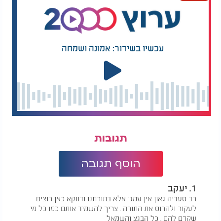
חזקה מכל רדיפה גשמית ומסוגלת לחולל נסים גלויים.
עכשיו בשידור: אמונה ושמחה
תגובות
הוסף תגובה
1. יעקב
רב סעדיה גאון אין עמנו אלא בתורתנו ודווקא כאן רוצים
לעקור ולהרוס את התורה . צריך להשמיד אותם כמו כל מי
שקדם להם . כל הבגצ והשמאל