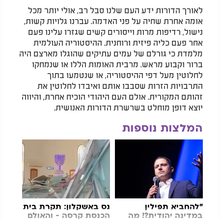
לאורך הדורות ידע העם שלנו סבל רב, אולי יותר מכל
אומה אחרת שחיה על פני האדמה. עברנו גלויות קשות,
נישול, רדיפות מרות וייסורים קשים שגזרו עלינו פעם
אחר פעם כליה פיזית ורוחנית. ההיסטוריה העולמית
מלמדת כי גורלם של עמים עתיקים שהוגלו מארצם היה
ברור וקבוע מראש. מרבית האומות הללו או שנמחקו
לחלוטין מעל דפי ההיסטוריה, או שנטמעו בתוך
התרבויות הזרות שסבבו אותם ואיבדו לחלוטין את
זהותם המקורית. אולם העם היהודי הוכיח אחרת, והיווה
יוצא דופן מוחלט בשרשרת הדורות האנושית.
המלצות נוספות
"להחביא
תפילין
נס באשקלון: תקרת בית
במדינה יהודית?! מה
הכנסת קרסה - והאולם