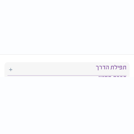
תפילת הדרך
ברכת המזון
יהדות
סידור תפילה
בריאות
חגים ומועדים