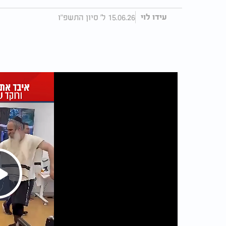
15.06.26 ל' סיון התשפ"ו
עידו לוי
Play