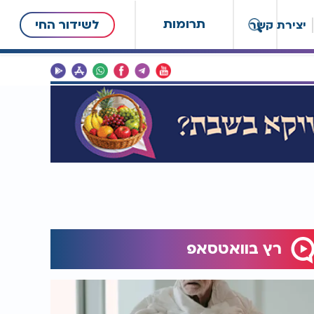
תרומות
לשידור החי
יצירת קשר
רץ בוואטסאפ