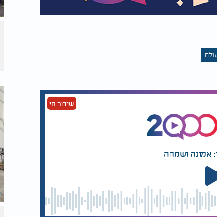
עולם
שידור חי
: אמונה ושמחה