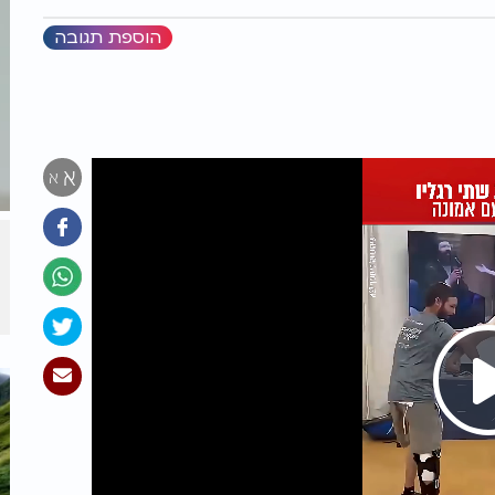
הוספת תגובה
א
א