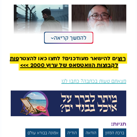
להמשך קריאה
מטלטל: מה כותב
הנאצים גזרו רחיצה
הזוהר הקדוש על
בכוח ביום כיפור: עדויות
המלחמה בדרום?
מצמררות
רוצים להישאר מעודכנים? לחצו כאן להצטרפות
לקבוצות הוואטסאפ של ערוץ 2000 >>>
לכן, כאשר יהודי מזכיר את העתיד בתוך דברי ההודאה,
אין כוונתו רק לבקש. הוא מבטא אמונה עמוקה שהטובה
מצאתם טעות בכתבה? כתבו לנו
האלוקית אינה נפסקת. עצם הביטחון הזה הוא שבח גדול
לבורא עולם, שכן הוא מעיד על ההכרה בכך שהכול
בידיו ושהשגחתו מלווה את האדם בכל עת.
רעיון זה מופיע גם בדברי רש"י על הפסוק בתהילים:
"מְהֻלָּל אֶקְרָא ה' וּמִן אֹיְבַי אִוָּשֵׁעַ". רש"י מבאר שדוד
תגיות:
המלך מהלל את הקב"ה עוד לפני שהישועה הגיעה
בפועל, משום שהוא בטוח לחלוטין שתבוא. זהו כוחה של
ברכת המזון
הודאה
הודיה
אמונה בבורא עולם