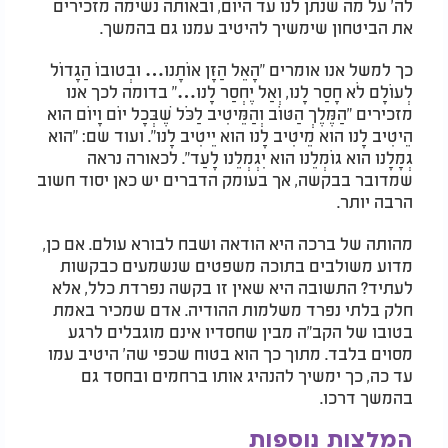
לה' על מה שנתן לנו עד היום, ובאותה נשימה מזכירים
את הביטחון שימשיך להיטיב עמנו גם בהמשך.
כך למשל אנו אומרים "הָאֵל הַזָּן אוֹתָנוּ… וּבְטוּבוֹ הַגָּדוֹל
לְעוֹלָם לֹא חָסַר לָנוּ, וְאַל יֶחְסַר לָנוּ…" בדומה לכך אנו
מזכירים "הַמֶּלֶךְ הַטּוֹב וְהַמֵּיטִיב לַכֹּל שֶׁבְּכָל יוֹם וָיוֹם הוּא
הֵיטִיב לָנוּ הוּא מֵיטִיב לָנוּ הוּא יֵיטִיב לָנוּ". ועוד שם: "הוּא
גְּמָלָנוּ הוּא גּוֹמְלֵנוּ הוּא יִגְמְלֵנוּ לָעַד". לכאורה נראה
שמדובר בבקשה, אך בעומק הדברים יש כאן יסוד חשוב
הרבה יותר.
מהותה של ברכה היא הודאה ושבח לבורא עולם. אם כן,
מדוע משולבים בתוכה משפטים שנשמעים כבקשות
לעתיד? התשובה היא שאין זו בקשה נפרדת כלל, אלא
חלק בלתי נפרד משלמות ההודיה. אדם שמכיר באמת
בטובו של הקב"ה מבין שחסדיו אינם מוגבלים לרגע
מסוים בלבד. מתוך כך הוא בטוח שכפי שה' היטיב עמו
עד כה, כך ימשיך להנהיג אותו ברחמים ובחסד גם
בהמשך דרכו.
המלצות נוספות