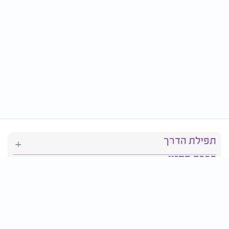
תפילת הדרך
ברכת המזון
יהדות
סידור תפילה
בריאות