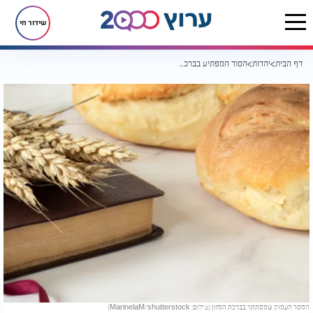
שידור חי
דף הבית
יהדות
הסוד המפתיע בברכת המזון שרוב האנשים לא שמים לב אליו
המסר העמוק שמסתתר בברכת המזון (צילום: MarinelaM/shutterstock)