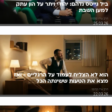
ביל גייטס נדהם: יהודי ויתר על הון עתק
למען השבת
הרב עידו סממה
25.03.26
הוא לא הצליח לעמוד על הרגליים - ואז
מצא את הטעות ששינתה הכל
הרב ארז קדוסי
22.03.26