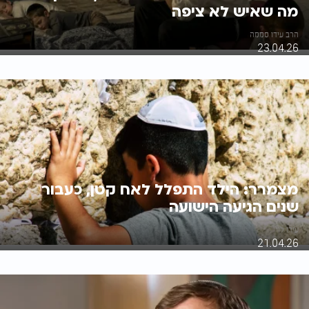
מה שאיש לא ציפה
הרב עידו סממה
23.04.26
מצמרר: הילד התפלל לאח קטן, כעבור
שנים הגיעה הישועה
עידו לוי
21.04.26