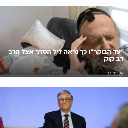
"עד הבוקר": כך נראה ליל הסדר אצל הרב
דב קוק
עידו לוי
31.03.26