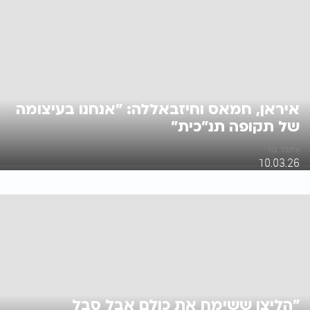
איראן, חמאס וחיזבאללה: "אנחנו בעיצומה
של תקופה תנ"כית"
איתמר צור
10.03.26
"הליצן ששימח את כולם אבל סבל