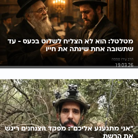
מטלטל: הוא לא הצליח לשלוט בכעס - עד
שתשובה אחת שינתה את חייו
הרב עידו סממה
19.03.26
"אני מתגעגע אליכם": מפקד הצנחנים ריגש
את הרשת