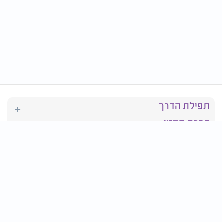
תפילת הדרך
ברכת המזון
יהדות
סידור תפילה
בריאות
חגים ומועדים