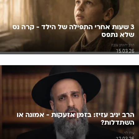
3 שעות אחרי התפילה של הילד - קרה נס
שלא נתפס
הרב יהונתן ענבה
15.03.26
הרב יניב עזיז: בזמן אזעקות - אמונה או
השתדלות?
עידו לוי
12.03.26