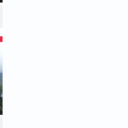
טמא ובין אמת לשקר. היא מראה לנו שאין
הבריאה. המסקנה המתבקשת היא שעלינו
ינו. לא מספיק לדעת שיש בורא לעולם ולא
הזו למנוע צמיחה רוחני שישנה את ההתנהגות
 שנפסיק להסיק מסקנות שגויות ונתחיל להסתכל
להבין שהקשר בין מה שאנו רואים לבין מה שאנו
בדוק אם המסקנה שאנו מפיקים מחיינו היא
קן את המעוות ולצעוד בדרך האמת בביטחון
בשמיים ששומר עלינו וכל מה שנותר לנו הוא
כרה עמוקה.