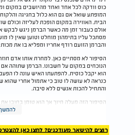
כוס וודקה לכל אחד ואחד מהיושבים במקום ומו
המופתע שואל אם גם הוא כלול בחגיגה והלקוח
הבית. האווירה במקום הופכת לעליזה וכולם שו
אולם כעבור זמן מה כאשר הברמן ניגש לבקש 
מסתכל עליו בתימהון מוחלט וטוען שאין לו מו
והברמן הזועם רודף אחריו ומפליא בו את מכות
הסיפור לא מסתיים כאן. למחרת אותו אדם חוזר
הנוכחים במקום על חשבונו. הברמן שתוהה אם ה
הוא יקבל כוסית. להפתעתו האיש עונה לו הפע
כנראה לא עושה לו טוב כי אתמול אחרי שהוא ש
והתחיל להכות אנשים ללא סיבה.
הסיפור הזה מעלה חיוך אך הוא טומן בחובו את
ראה את המציאות כפי שהיא אך הפרשנות שהוא נ
להמשך 
הבין שהמכות שקיבל היו תוצאה של מעשיו שלו
באופן שגוי לצריכת האלכוהול. הרב יואב בן חיי
רוצים להישאר מעודכנים? לחצו כאן להצטרפות ל
דומות בחיי היום יום שבהן המוח מנתח את מה 