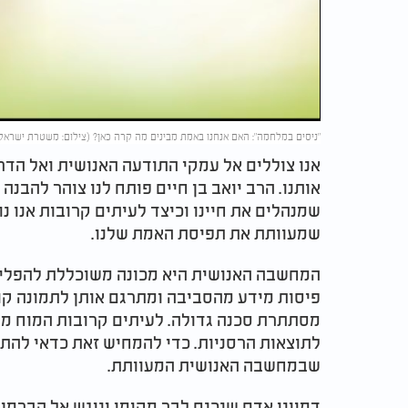
Video
"ניסים במלחמה": האם אנחנו באמת מבינים מה קרה כאן? (צילום: משטרת ישראל
אנו צוללים אל עמקי התודעה האנושית ואל הד
אותנו. הרב יואב בן חיים פותח לנו צוהר להבנ
שמנהלים את חיינו וכיצד לעיתים קרובות אנו 
שמעוותת את תפיסת האמת שלנו.
המחשבה האנושית היא מכונה משוכללת להפליא.
פיסות מידע מהסביבה ומתרגם אותן לתמונה קו
מסתתרת סכנה גדולה. לעיתים קרובות המוח מבצ
לתוצאות הרסניות. כדי להמחיש זאת כדאי להת
שבמחשבה האנושית המעוותת.
דמיינו אדם שנכנס לבר מקומי וניגש אל הברמן