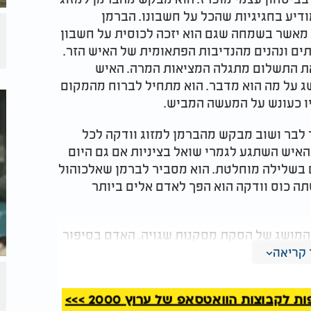
דיע בחגיגיות שהכל על חשבונו. הברמן
 מאשר בשמחה שגם הוא יזכה לכוסית על חשבון
תים ונהנים מהנדיבות הפתאומית של האיש הזר.
את התשלום מתגלה המציאות המרה. האיש
שג על מה הוא מדבר. הוא מתחיל לברוח מהמקום
יו כעונש על המעשה המביש.
 לבר ושוב מבקש מהברמן למזוג וודקה לכל
איש השתגע לגמרי שואל בציניות אם גם היום
ם בשלילה מוחלטת. הוא מסביר לברמן שאלכוהול
תה כוס וודקה הוא הפך לאדם אלים ביותר
 המושג של הסקת מסקנות שגויה. האדם בסיפור
תן לה הייתה הפוכה לחלוטין מהאמת. הוא לא
קריאה
 אלא השליך את האלימות על הברמן וקישר זאת
ם מציין כי כל אחד מאיתנו חווה סיטואציות
קבוצות הוואטסאפ של ערוץ 2000 >>>
שהוא רואה ומסיק מסקנות שלפיהן אנו פועלים