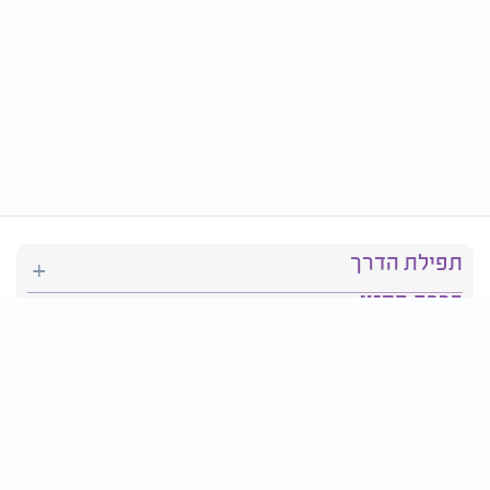
תפילת הדרך
ברכת המזון
יהדות
סידור תפילה
בריאות
חגים ומועדים