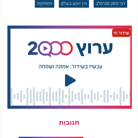
"הרף ממני ואשמידם".
רבי נחמן מברסלב
אין יאוש בעולם
התחזקות
אז כל ההתעלות של מאות השנים שקדמו לכך ירדה
לטמיון?
מסופר על אחד מתלמידיו של רבי חיים מוולוז'ין שעזב
שידור חי
את הישיבה ופרק עול. הרב היה שרוי בצער רב. לילה
אחד הגיע אליו רבו, הגאון מווילנא, בחלומו ואמר לו: אל
תצטער. תלמיד זה טעם את טעמה של תורה. הוא עוד
יחזור אליך. עברו שנים. התלמיד התקדם רבות בלימודיו
באוניברסיטה עד שנהיה פרופסור והעפיל לאוניברסיטה
עכשיו בשידור: אמונה ושמחה
המלכותית. שם הציעו לו את התפקיד הבכיר ביותר,
בתנאי שימיר את דתו. הוא ביקש שלושה ימים לחשוב.
לאחר מכן התייצב אצל רבו והודיע לו כי הוא חוזר
ליהדות ועולה לארץ ישראל. כשהתבקש להסביר את
המפנה הגדול, סיפר: בשלושת הימים הללו חשבתי על
כל מה שמצפה לי. מעמד, כסף וכבוד. ואז עברתי ליד
בית יהודי ושמעתי יהודי שלומד גמרא. הניגון של
הלימוד החזיר אותי אחורה. הרגשתי שהתורה בוכה עליי.
תגובות
היצר אמר לי: תוותר, אין לך לאן לחזור. אבל הניגון אמר
לי: אתה כבר היית פה. זה המקום שלך. תחזור. התגעגענו
אליך. ואז החלטתי שאני חוזר הביתה.