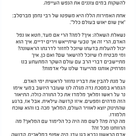
להשקות במים צוננים את הנפש העייפה.
אחת האמירות הללו היא משפטו של רבי נחמן מברסלב:
"אין שום יאוש בעולם כלל".
נשאלת השאלה: איך? למה? הרי אם מעד, חטא או נפל
האדם, הרי זה אך טבעי שיתייאש וירים ידיים. איך הוא
יכול להעלות בדעתו שיוכל לחזור לדרגתו הראשונה?
ומי מבטיח לו שיוכל להישאר שם? ואם כן, איך
מתיישבים דברי הרב עם עולם השקר המתעתע בנו
ומרחיק אותנו מהייעוד שלנו עלי אדמות?
על מנת להבין את דבריו נחזור לראשית ימי האדם.
הגמרא במסכת נדה מגלה לנו שעובר היושב במעי אימו
נר על ראשו ומלאך מלמדו את כל התורה כולה. התיאור
הזה מדהים ומפעים. איזו קדושה עילאית. אבל אז, ברגע
שהתינוק יוצא לאוויר העולם, המלאך מכה בו והוא שוכח
תלמודו.
מה קרה פה? לשם מה היה כל הלימוד עם המלאך? מה
הרווחנו מכל זה?
אדם הראשון נברא בגן עדן. היה אפוף במלאכים, קדושה