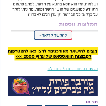
ושלמות. ואז הוא חטא בחטא עץ הדעת. לפתע פתאום
התוודע למושגים של קושי, חושך ומוות. מה ניתן לומר
על כך? אז כל הבריאה וגן עדן הלכו לאבדון?
המלצות נוספות
להמשך קריאה
רוצים להישאר מעודכנים? לחצו כאן להצטרפות
לקבוצות הוואטסאפ של ערוץ 2000 >>>
יש להם משפט קבוע. זה
"מינוס 3,000 דולר, רכב
מה שאנשים רעים
פגוע ופתק קטן": הרב
מצאתם טעות בכתבה? כתבו לנו
אומרים
יהונתן ענבה מספר על
הנס שלא ייאמן בערב
פסח
אברהם אבינו זוכה להכיר את בוראו ובברית בין הבתרים
מקבל את ההבטחה האלוקית לו ולכל זרעו. עם ישראל
יוצא לגלות מצרים וחווה גאולה שמימית, קריעת ים סוף
וקבלת התורה בהר סיני. ואז הכול מתפוצץ. חטא העגל
תגיות:
ושבירת הלוחות. הקב"ה אומר למשה: