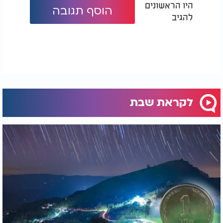
היו הראשונים
הוסף תגובה
להגיב
אם נבוא לאדם ונלמד אותו על חיובו ללמוד תורה בכל
יום, על פי פסק השולחן ערוך ביורה דעה, ונוסיף את
דברי האר"י ז"ל על חיובו בלימוד כל חלקי התורה, הוא
יאמר: אינני יכול. ואנו נענה לו: בוודאי שאתה יכול. כבר
למדת את כל התורה כולה, וכל מה שמבקשים ממך הוא
רק שתחזור ותשנן אותה שוב. אין שום סיבה שלא תצליח
לעשות זאת. אם נדרוש מעצמנו להגיע למקומות גבוהים,
להעפיל אל פסגת האנושות, זה מרגיש קצת גדול עלינו
לקראת שבת
ורחוק מאיתנו. ואולי במידה רבה של צדק.
אבל אם נזכור שכבר היינו שם, נשמנו את אותו אוויר
פסגות, תמיד קל יותר לחזור למקום שבו כבר היינו. אם
כן, אם כבר למדנו, הרגשנו והתחלנו, אין לנו רשות או
סיבה להתייאש. כי גם אם נפלנו נמוך, בניגוד לכל
העולם, אנו יודעים איך ולאן לחזור. כבר היינו שם.
שבת שלום.