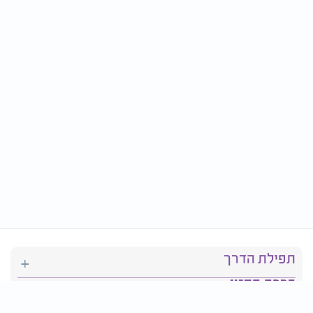
תפילת הדרך
ברכת המזון
יהדות