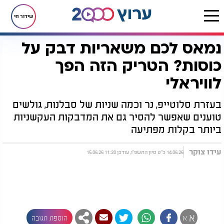
שידור חי
נמאס לכם משאריות דבק על
דף הבית
רץ בוואטסאפ
נמאס לכם משאריות דבק על כוסות? הטריק הזה הפך לוויראלי
כוסות? הטריק הזה הפך
לוויראלי
בעזרת סלוטייפ, נר וכמה שניות של סבלנות, גולשים
טוענים שאפשר להסיר גם את המדבקות העקשניות
ביותר בקלות מפתיעה
עידו צוקר
14.06.26 כ"ט סיון התשפ"ו, עודכן 11:20 15.06.26
א
א
הוספת תגובה