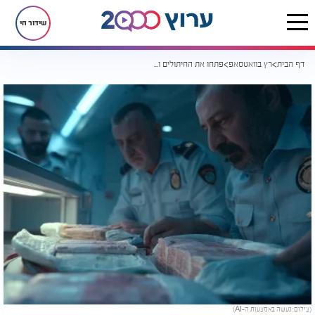
שידור חי
דף הבית
רץ בוואטסאפ
פתחו את החיתולים ונדהמו: מה שהסתיר הנוסע במזוודה הדהים את בודקי המכס
(צילום: נעשה באמצעות ה-AI)