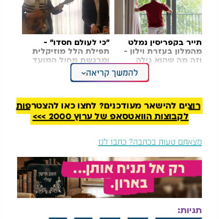
תייר בקפריסין נמלט
"כי לעולם חסדו" -
מהמלון בעזרת וילון -
תפילת הלל מוזיקלית
וזה מה שהוא גילה
ומרגשת מחול המועד
להמשך קריאה
למרות שהסתרת מזומנים במטען אינה תופעה חריגה
עבור רשויות המכס, השימוש בחיתולי תינוק כאמצעי
הסוואה משך תשומת לב מיוחדת. לפי מומחי מכס,
רוצים להישאר מעודכנים? לחצו כאן להצטרפות
מבריחים בוחרים לעיתים בפריטים שנראים תמימים
לקבוצות הוואטסאפ של ערוץ 2000 >>>
במטרה להימנע מבדיקות מעמיקות ולעורר פחות חשד.
מצאתם טעות בכתבה? כתבו לנו
עם זאת, אנשי המכס בשדות תעופה בינלאומיים
מאומנים לזהות סימנים חריגים, ובהם משקל לא שגרתי,
אריזה יוצאת דופן או התנהגות מחשידה של נוסעים.
בעקבות התפיסה פתחה הפרקליטות המקומית באנטליה
בחקירה שמטרתה לברר את מקור הכספים, יעדם
והנסיבות שהובילו לניסיון ההברחה. החוקרים בודקים
תגיות: