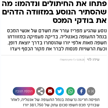
פתחו את החיתולים ונדהמו: מה
שהסתיר הנוסע במזוודה הדהים
את בודקי המכס
נוסע שהגיע מפריז עורר את חשדם של אנשי המכס
בנמל התעופה באנטליה. בדיקה מעמיקה במזוודתו
חשפה מאות אלפי יורו שהוסתרו בדרך יוצאת דופן,
וכעת הרשויות מנסות לברר את מקור הכסף ויעדו
עידו לוי
12.06.26 כ"ז סיון התשפ"ו
א
א
הוספת תגובה
תפיסה חריגה נרשמה בנמל התעופה של אנטליה, לאחר
שבודקי מכס חשפו סכום עתק של 381,750 יורו