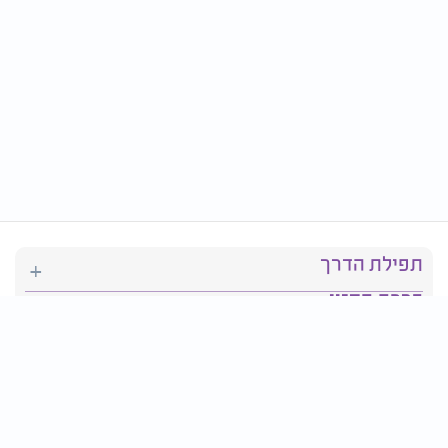
תפילת הדרך
ברכת המזון
יהדות
סידור תפילה
בריאות
חגים ומועדים