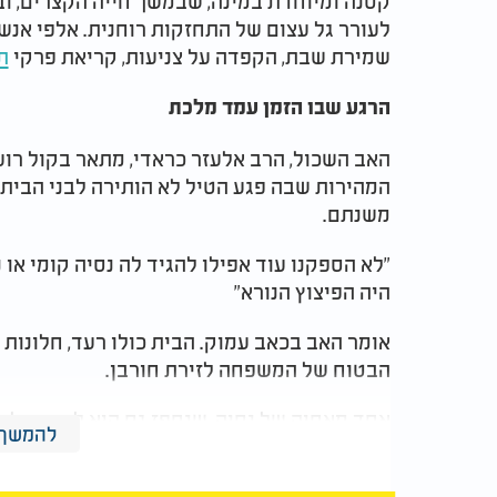
קטנה ומיוחדת במינה, שבמשך חייה הקצרים, ו
לעורר גל עצום של התחזקות רוחנית. אלפי אנש
שמירת שבת, הקפדה על צניעות, קריאת פרקי
ת
הרגע שבו הזמן עמד מלכת
האב השכול, הרב אלעזר כראדי, מתאר בקול רוע
המהירות שבה פגע הטיל לא הותירה לבני הבית כ
משנתם.
"לא הספקנו עוד אפילו להגיד לה נסיה קומי או
היה הפיצוץ הנורא"
אומר האב בכאב עמוק. הבית כולו רעד, חלונות 
הבטוח של המשפחה לזירת חורבן.
אחד מאחיה של נסיה, שנחפז גם הוא לנסות ולה
להמשך 
רבים שחדרו לגופו. הוא ניצל בנס גלוי, אך נותר
שהצריכה טיפול רפואי מורכב. למרות פציעתו של