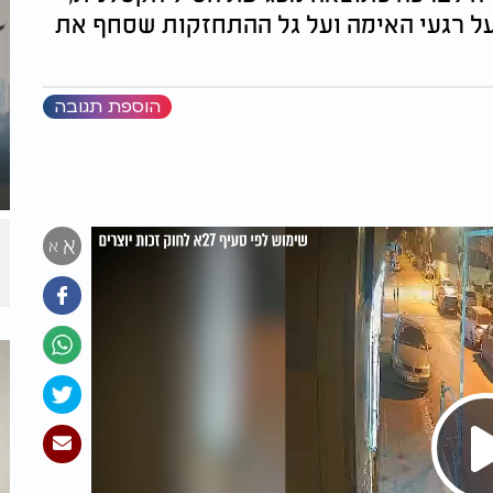
 רגעי האימה ועל גל ההתחזקות שסחף את
הוספת תגובה
א
א