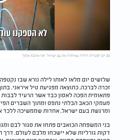
Play
Video
30 יום לפטירת הילדה שאיחדה את עם ישראל: “אני אוהבת אותך”
שלושים יום מלאו לאותו לילה נורא שבו נקטפה
זכרה לברכה, כתוצאה מפגיעת טיל איראני. בתו
פתאומית הפכה לאסון כבד אשר הרעיד לבבות בכ
מעמקי הכאב הבלתי נתפס ומתוך השברים הפיזי
ומרגשת בעם ישראל, אחדות שממשיכה ללכד אל
בני המשפחה הכואבים פתחו את סגור לבם ומגו
דקות גורליות שלא יישכחו מלבם לעולם. דרך 