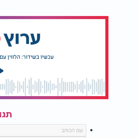
ימים ספורים לפני האסון הגדול, התרחש אירוע
משמעות מצמררת של פרידה. ניתאי מספר כי רא
אחותה הגדולה, מלכה, בחיבוק חם ואוהב במיוח
כאשר ניגש אליהן ואמר לנסיה בצחוק שהיא עוסק
נסיה הקטנה הסתובבה אליו, תפסה אותו בחוזק
ארוכות. במהלך החיבוק הזה, היא הביטה בעיניו
עכשיו בשידור: הלווין ע
"ניתאי, אני אוהבת אותך"
האח נזכר ברגעים הללו בעיניים דומעות ומציין
החיבוק, נסיה המשיכה לאחוז בו בחוזקה ולא ה
התמימה והטהורה שלה, הפך עבורו ועבור המשפ
ארוכה של געגוע.
תגו
המלצות נוספות