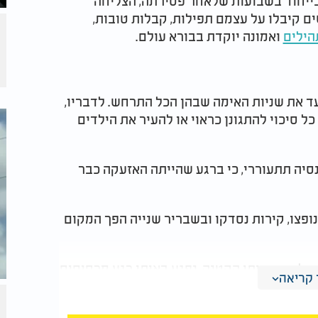
בייחוד בשבועות שלאחר פטירתה, הצליחה
ים קיבלו על עצמם תפילות, קבלות טובות,
הילים
ואמונה יוקדת בבורא עולם.
ד את שניות האימה שבהן הכל התרחש. לדבריו,
ל סיכוי להתגונן כראוי או להעיר את הילדים
 נסיה תתעוררי, כי ברגע שהייתה האזעקה כבר
נופצו, קירות נסדקו ובשבריר שנייה הפך המקום
ציל את אחותו הקטנה, נפגע באותו רגע מרסיסים
קריאה
 עם חתך עמוק ורציני ביותר בידו, פציעה
ו, המחשבות כולן היו נתונות לאחותו הקטנה