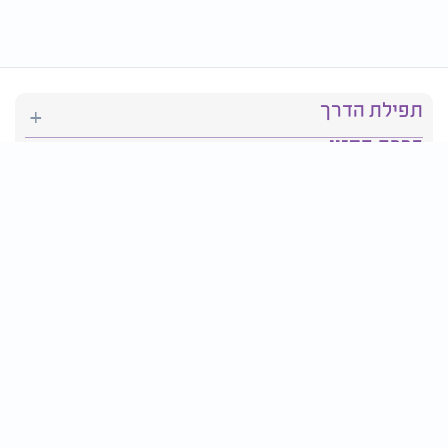
תפילת הדרך
ברכת המזון
יהדות
סידור תפילה
בריאות
חגים ומועדים