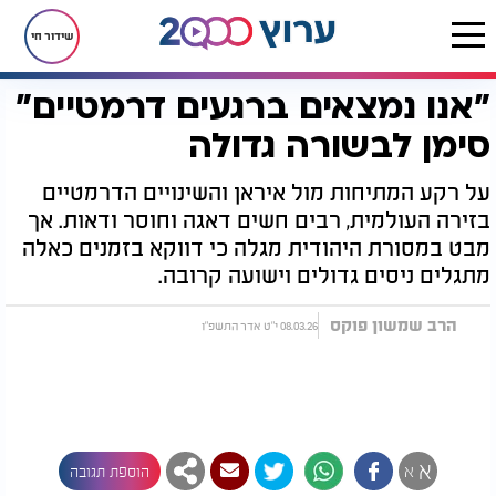
שידור חי
"אנו נמצאים ברגעים דרמטיים"
דף הבית
יהדות
"אנו נמצאים ברגעים דרמטיים" סימן לבשורה גדולה
סימן לבשורה גדולה
על רקע המתיחות מול איראן והשינויים הדרמטיים
בזירה העולמית, רבים חשים דאגה וחוסר ודאות. אך
מבט במסורת היהודית מגלה כי דווקא בזמנים כאלה
מתגלים ניסים גדולים וישועה קרובה.
הרב שמשון פוקס
08.03.26 י"ט אדר התשפ"ו
א
א
הוספת תגובה