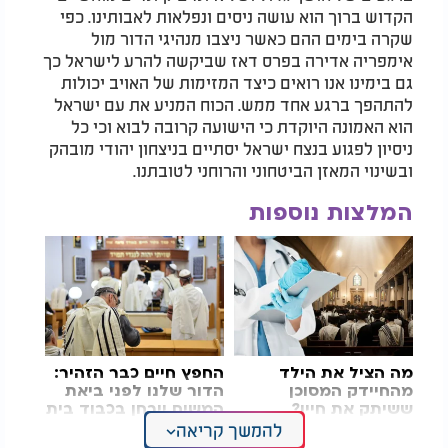
הקדוש ברוך הוא עושה ניסים ונפלאות לאבותינו. כפי
שקרה בימים ההם כאשר ניצבו מנהיגי הדור מול
אימפריה אדירה בפרס דאז שביקשה להרע לישראל כך
גם בימינו אנו רואים כיצד המזימות של האויב יכולות
להתהפך ברגע אחד ממש. הכוח המניע את עם ישראל
הוא האמונה היוקדת כי הישועה קרובה לבוא וכי כל
ניסיון לפגוע בנצח ישראל יסתיים בניצחון יהודי מובהק
ובשינוי המאזן הביטחוני והרוחני לטובתנו.
המלצות נוספות
מה הציל את הילד
החפץ חיים כבר הזהיר:
מהחיידק המסוכן
הדור שלנו לפני ביאת
ששיתק את חייו?
המשיח ייבחן בכבוד בית
הכנסת
להמשך קריאה