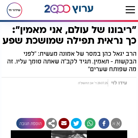
שידור חי
״ריבונו של עולם, אני מאמין״:
דף הבית
יהדות
״ריבונו של עולם, אני מאמין״: כך נראית תפילה שמושכת שפע
כך נראית תפילה שמושכת שפע
הרב יגאל כהן במסר של אמונה מעשית: "לפני
הבקשות - תאמין. תגיד לקב"ה שאתה סומך עליו. זה
מה שפותח שערים"
עידו לוי
29.07.25 ד' אב התשפ"ה
א
א
הוספת תגובה