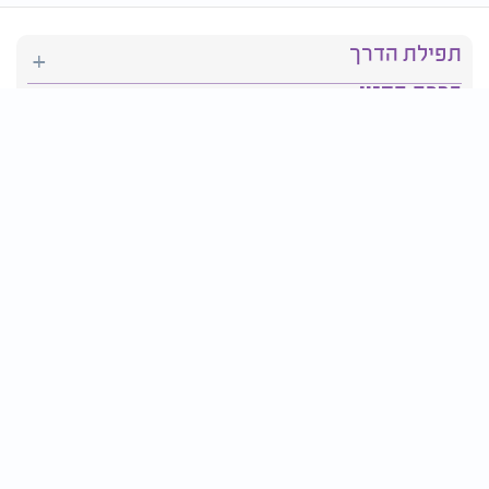
תפילת הדרך
ברכת המזון
יהדות
סידור תפילה
בריאות
חגים ומועדים
פרטים ליצירת קשר:
טלפון : 2610*