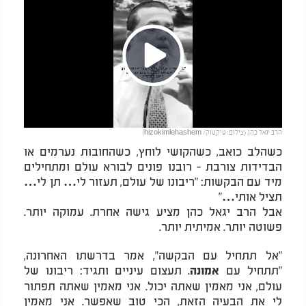
Play
הרב יגאל כהן. (צילום: טיקטוק/ hizokimlehashem)
Video
כשהלב כואב, כשהקושי לוחץ, כשהחובות נערמים או
הבדידות צורבת - רובנו פונים לבורא עולם ומתחילים
מיד עם הבקשות: "ריבונו של עולם, תעזור לי… תן לי…
תציל אותי…"
אבל הרב יגאל כהן מציע גישה אחרת. עמוקה יותר.
פשוטה יותר. אמיתית יותר.
"אל תתחיל עם הבקשה", אמר בדרשתו האחרונה,
"תתחיל עם
. תעצום עיניים ותגיד: ריבונו של
אמונה
עולם, אני מאמין שאתה יכול. אני מאמין שאתה תפתור
לי את הבעיה הזאת, הכי טוב שאפשר. אני מאמין