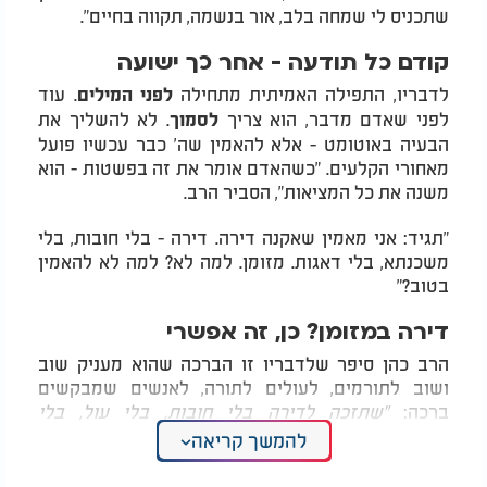
שתכניס לי שמחה בלב, אור בנשמה, תקווה בחיים".
קודם כל תודעה - אחר כך ישועה
לדבריו, התפילה האמיתית מתחילה
. עוד
לפני המילים
לפני שאדם מדבר, הוא צריך
. לא להשליך את
לסמוך
הבעיה באוטומט - אלא להאמין שה' כבר עכשיו פועל
מאחורי הקלעים. "כשהאדם אומר את זה בפשטות - הוא
משנה את כל המציאות", הסביר הרב.
"תגיד: אני מאמין שאקנה דירה. דירה - בלי חובות, בלי
משכנתא, בלי דאגות. מזומן. למה לא? למה לא להאמין
בטוב?"
דירה במזומן? כן, זה אפשרי
הרב כהן סיפר שלדבריו זו הברכה שהוא מעניק שוב
ושוב לתורמים, לעולים לתורה, לאנשים שמבקשים
ברכה:
"שתזכה לדירה בלי חובות, בלי עול, בלי
משכנתא. במזומן, בקלות, ברווח."
להמשך קריאה
הוא מתאר איך אפשר לראות את זה בעיניים: "אתה רואה
את האנשים עומדים מולך. הלב שלהם צועק: רבנו, תן לי