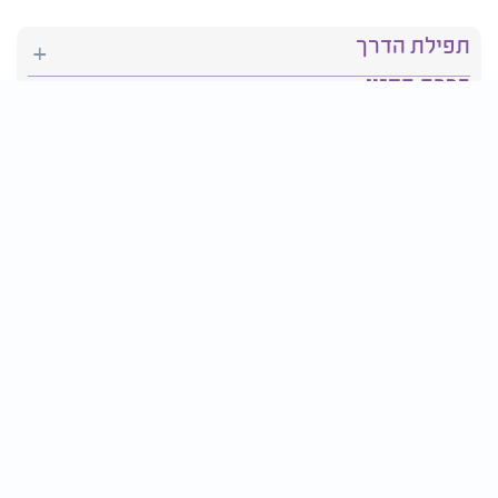
תפילת הדרך
ברכת המזון
יהדות
סידור תפילה
בריאות
חגים ומועדים
פרטים ליצירת קשר:
טלפון : 2610*