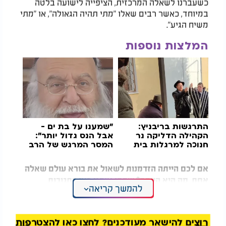
כשעברנו לשאלה המרכזית, הציפייה לישועה בלטה
במיוחד, כאשר רבים שאלו "מתי תהיה הגאולה", או "מתי
משיח הגיע".
המלצות נוספות
התרגשות בריבניץ:
"שמענו על בת ים -
הקהילה הדליקה נר
אבל הנס גדול יותר":
חנוכה
למרגלות בית
המסר המרגש של הרב
הצדיק
בניהו שמואלי
אם לכם הייתה הזדמנות לשאול את בורא עולם שאלה
אחת, מה היא הייתה? שתפו אותנו כאן בתגובות.
להמשך קריאה
רוצים להישאר מעודכנים? לחצו כאן להצטרפות