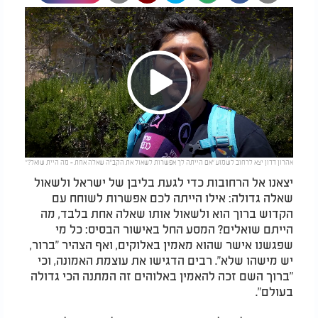
Play
אהרון דדון יצא לרחוב לשמוע "אם הייתה לך אפשרות לשאול את הקב״ה שאלה אחת - מה היית שואל?"
Video
יצאנו אל הרחובות כדי לגעת בליבן של ישראל ולשאול
שאלה גדולה: אילו הייתה לכם אפשרות לשוחח עם
הקדוש ברוך הוא ולשאול אותו שאלה אחת בלבד, מה
הייתם שואלים? המסע החל באישור הבסיס: כל מי
שפגשנו אישר שהוא מאמין באלוקים, ואף הצהיר "ברור,
יש מישהו שלא". רבים הדגישו את עוצמת האמונה, וכי
"ברוך השם זכה להאמין באלוהים זה המתנה הכי גדולה
בעולם".