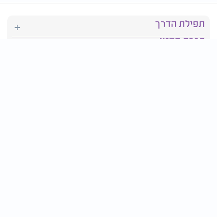
תפילת הדרך
ברכת המזון
יהדות
סידור תפילה
בריאות
חגים ומועדים
פרטים ליצירת קשר:
טלפון : 2610*