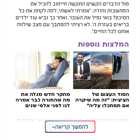
מול הדברים הקשים התקשה חיימוב להכיל את
המחשבות והודה: "אמרתי לאשתי, למה לקחת את כל
הסיכון? בואי נפיל את העובר, ואחר כך נביא עוד ילדים
בריאים בעזרת ה'. לא רציתי להסתבך עם מצב שילווה
אותנו לכל החיים
."
המלצות נוספות
הסוד העצום של
מחקר חדש מגלה את
הציצית: "זה מה שיקרה
מה שהתורה כבר אמרה
אם תסתכלו עליה"
לנו לפני אלפי שנים
אולם רעייתו סנדל לא התבלבלה לרגע. "גיא," אמרה לו
להמשך קריאה
בנחישות, "אנחנו נולד את הילדה, לא משנה מה." ברגעים
שלפני הניתוח הקיסרי היא הביטה בו ואמרה בביטחון