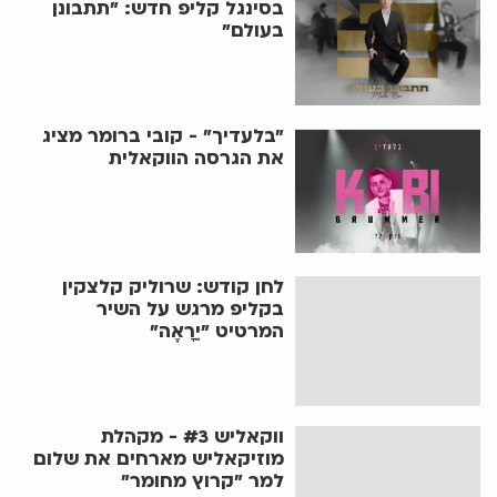
בסינגל קליפ חדש: "תתבונן
בעולם"
"בלעדיך" - קובי ברומר מציג
את הגרסה הווקאלית
לחן קודש: שרוליק קלצקין
בקליפ מרגש על השיר
המרטיט "יֵרָאֶה"
ווקאליש #3 - מקהלת
מוזיקאליש מארחים את שלום
למר "קרוץ מחומר"