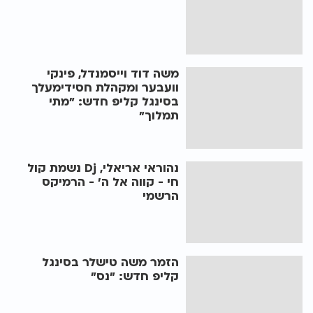
משה דוד וייסמנדל, פינקי
וועבער ומקהלת חסידימעלך
בסינגל קליפ חדש: "מתי
תמלוך"
נהוראי אריאלי, Dj נשמת קול
חי - קווה אל ה' - הרמיקס
הרשמי
הזמר משה טישלר בסינגל
קליפ חדש: "נס"