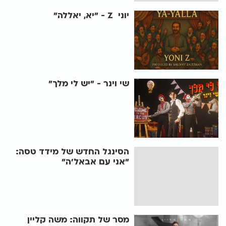
יוני Z - "יא, יאללה"
שי וינר - "יש לי מלך"
הסינגל החדש של מידד טסה:
"אני עם אבאל'ה"
מסר של תקווה: משה קליין