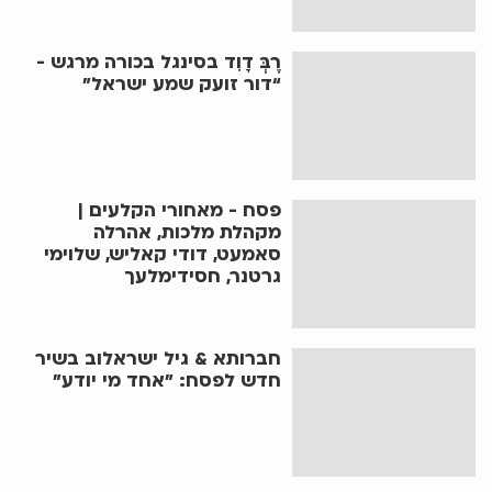
רֶבְּ דָוִד בסינגל בכורה מרגש -
“דור זועק שמע ישראל”
פסח - מאחורי הקלעים |
מקהלת מלכות, אהרלה
סאמעט, דודי קאליש, שלוימי
גרטנר, חסידימלעך
חברותא & גיל ישראלוב בשיר
חדש לפסח: "אחד מי יודע"