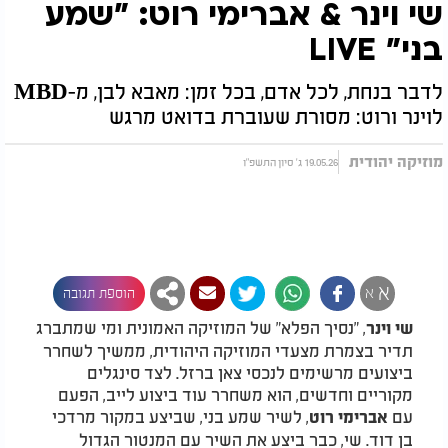
שי וינר & אברימי רוט: "שמע
בני" LIVE
לדבר בנחת, לכל אדם, בכל זמן: מאבא לבן, מ-MBD
לוינר ורוט: מסורת שעוברת בדואט מרגש
מוזיקה יהודית
19.05.26 ג' סיון התשפ"ו
א
א
הוספת תגובה
, "נסיך הפלא" של המוזיקה האמונית ומי שמתברג
שי וינר
תדיר בצמרת מצעדי המוזיקה היהודית, ממשיך לשחרר
ביצועים מרשימים לנכסי צאן ברזל. לצד סינגלים
מקוריים וחדשים, הוא משחרר עוד ביצוע לייב, הפעם
עם
, לשיר שמע בני, שביצע במקור מרדכי
אברימי רוט
בן דוד. שי, כבר ביצע את השיר עם המנטור הגדול