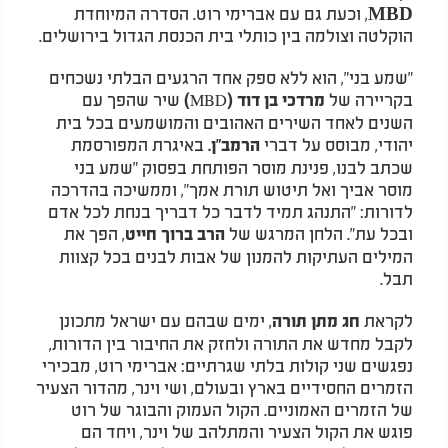
MBD
, וכעת גם עם אברימי רוט. הסדרה המיוחדת
הוקלטה וצולמה בין כותלי בית הכנסת הגדול בירושלים.
"שמע בני", הוא ללא ספק אחד הרגעים הבלתי נשכחים
בקריירה של
שיר שהפך עם
מרדכי בן דוד (MBD)
השנים לאחד השירים האהובים והמושמעים בכל בית
יהודי, מבוסס על דברי
באיגרת המפורסמת
הרמב"ן.
שכתב לבנו, פנינת מוסר הפותחת בפסוק "שמע בני
מוסר אביך ואל תיטוש תורת אמך", וממשיכה בהדרכה
לדורות: "התנהג תמיד לדבר כל דבריך בנחת לכל אדם
ובכל עת". הלחן המרגש של
, הפך את
הרב ברוך חייט
המילים העתיקות להמנון של אבות לבנים בכל קצוות
תבל.
לקראת
, ימים שבהם עם ישראל מתכונן
חג מתן תורה
לקבל מחדש את התורה ולחזק את החיבור בין הדורות,
נפגשים שני קולות בלתי שגרתיים: אברימי רוט, מבכירי
הזמרים החסידיים בארץ ובעולם, ושי וינר, מהדור הצעיר
של הזמרים האמוניים. הקול העמוק והבוגר של רוט
פוגש את הקול הצעיר והמתלהב של וינר, ויחד הם