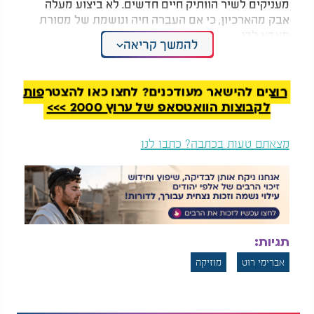
מעניקים לשיר הוותיק חיים חדשים. לא ביצוע מעלה
אבק מהארכיון, כי אם העברה חיה ונושמת של מסורת
מאבא לבן.
להמשך קריאה
אחרי "יבוא שלום", "תן לי" ו"כשהלב בוכה" שביססו את
מעמדו של שי וינר כקול מאיר בנוף המוזיקה האמונית,
רוצים להישאר מעודכנים? לחצו כאן להצטרפות
מצרף וינר נדבך נוסף לשפתו המוזיקלית הייחודית:
לקבוצות הוואטסאפ של ערוץ 2000 >>>
שיתוף פעולה שמחבר בין דורות, בין סגנונות ובין בתי
מדרש, מתוך אותה אמת פשוטה שמלווה את כל יצירתו,
יש שירים שאסור להניח להם להישאר בארכיון.
מצאתם טעות בכתבה? כתבו לנו
שי וינר ואברימי רוט - "שמע בני"
תגיות:
אברימי רוט
מוזיקה