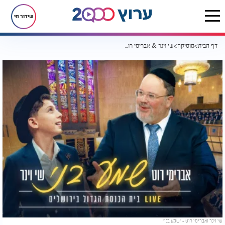
שידור חי
דף הבית
מוסיקה
שי וינר & אברימי רוט: "שמע בני" LIVE
שי וינר ואברימי רוט - "שמע בני"