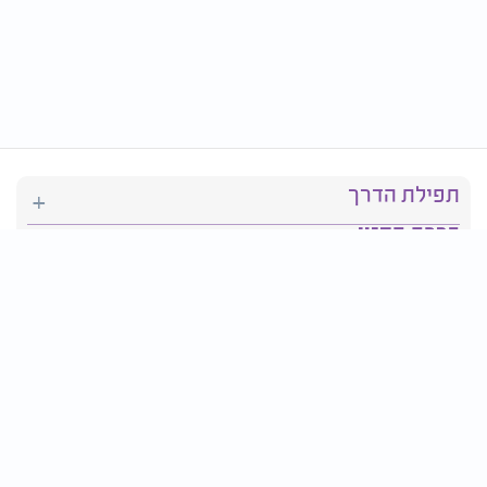
תפילת הדרך
ברכת המזון
יהדות
סידור תפילה
בריאות
חגים ומועדים