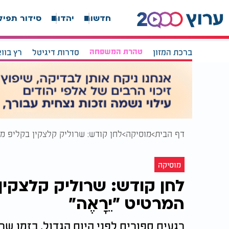
חדשות
יהדות
סידור תפיל
ברכת המזון
טהרת המשפחה
סדרות דיגיטל
רץ בוו
דף הבית
מוסיקה
לחן קודש: שרוליק קלצקין בקליפ מרג
מוסיקה
לחן קודש: שרוליק קלצקין
המרטיט "יֵרָאֶה"
רגעים ספורים לפני היום הגדול, בזמן שר