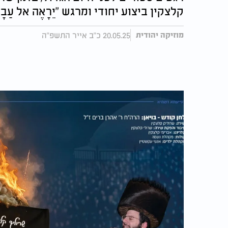
קלצקין ביצוע יחודי ומרגש "יֵרָאֶה אל עַבָד
20.05.25 כ"ב אייר התשפ"ה
מוזיקה יהודית