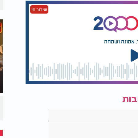
שידור חי
: אמונה ושמחה
בות