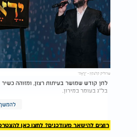
שרוליק קלצקין - "יֵרָאֶה"
לחן קודש שמושר בעיתות רצון, ומזוהה כשיר
בל"ג בעומר במירון.
השיר הולחן ע"י הרה"ח ר' אהרן ברים זצ"ל, מ
להמשך 
זש"ק.
רוצים להישאר מעודכנים? לחצו כאן להצטרפות ל