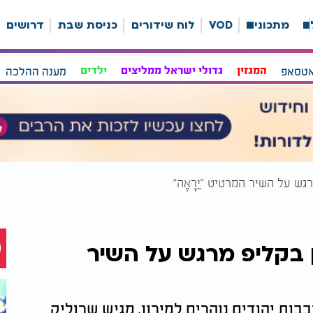
ה
מתכונים
VOD
לוח שידורים
כניסת שבת
דרושים
אטסאפ
המגזין
גדולי ישראל ממליצים
ילדים
מענה ההלכה
ש על השיר המרטיט "יֵרָאֶה"
 בקליפ מרגש על השיר
בבות יהודים נוהרים למירון, מגיש שרוליק