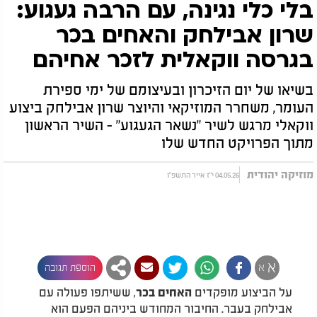
בלי כלי נגינה, עם הרבה געגוע:
שרון אבילחק והאחים בכר
בגרסה ווקאלית לזכר אחיהם
בשיאו של יום הזיכרון ובעיצומם של ימי ספירת
העומר, משחרר המוזיקאי והיוצר שרון אבילחק ביצוע
ווקאלי מרגש לשיר "נשאר הגעגוע" - השיר הראשון
מתוך הפרויקט החדש שלו
מוזיקה יהודית
04.05.26 י"ז אייר התשפ"ו
א
א
הוספת תגובה
​על הביצוע מופקדים
, ששיתפו פעולה עם
האחים בכר
אבילחק בעבר. החיבור המחודש ביניהם הפעם הוא