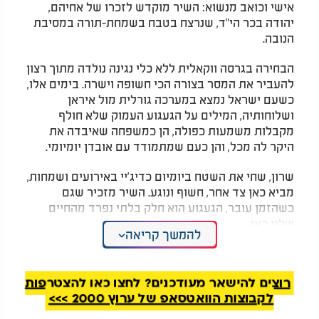
אישי וכואב מנשוא: השיר מוקדש לזכרו של אחיהם,
יהודה בכר הי"ד, שנרצח בטבח בשמחת-תורה במסיבת
הנובה.
​הבחירה בגרסה ווקאלית ללא כלי נגינה נולדה מתוך רצון
להעביר את המסר בצורה הכי חשופה וישרה. בימים אלו,
כשעם ישראל נמצא במערכה גורלית מול איראן
ושלוחותיה, המילים על הגעגוע העמוק שלא חולף
מקבלות משמעות כפולה, הן כמשפחה שאיבדה את
היקר לה מכל, והן כעם שמתמודד עם אובדן יומיומי
.
​שרון, שחי את השטח ביומיום כדיג'יי באירועים ושמחות,
מביא כאן צד אחר, חשוף ונוגע. השיר מזכיר שגם
כשהזמן עובר, הגעגוע הוא חלק בלתי נפרד מהחיים
שלנו כאן
.
להמשך קריאה
שרון אבילחק והאחים בכר - נשאר הגעגוע
רוצים להישאר מעודכנים? לחצו כאן להצטרפות
לקבוצות הוואטסאפ של ערוץ 2000 >>>