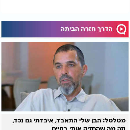
תוך כדי שהותו בהודו, החל טל להבין שהרוחניות שהודו
מציעה היא במידה רבה הנדסת תודעה. בשיחה עם תייר
גרמני, הוא גילה תובנה מטלטלת: המקומיים בהודו אינם
בהכרח רוחניים, פשוט אין להם רכוש חומרי. הוא הבחין
הדרך חזרה הביתה
באכזריות שביחס לפרות המקודשות שאוכלות נייר
ועיתונים ברחובות ללא טיפול, וקלט שהרוחניות
המעוטרת של המזרח היא לעיתים קרובות מסכה לעוני
ולניסיונות הונאה של תיירים.
מטלטל: הבן שלי התאבד, איבדתי גם נכד,
וזה מה שהחזיק אותי בחיים