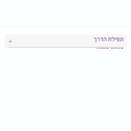
תפילת הדרך
ברכת המזון
יהדות
סידור תפילה
בריאות
חגים ומועדים