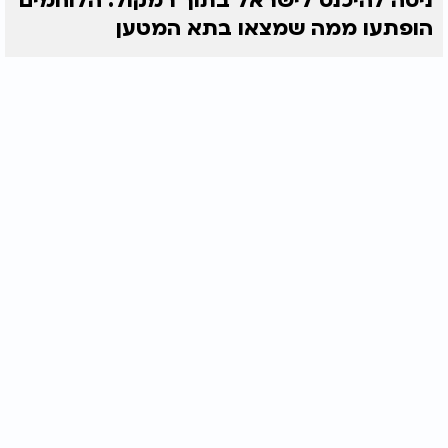
ניסה להיכנס לישראל בתוך רמקול: הלוחמים
הופתעו ממה שמצאו בתא המטען