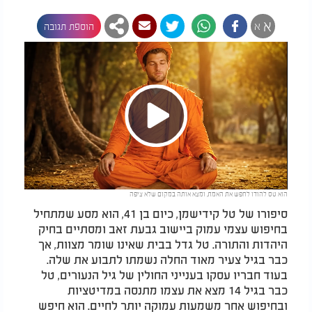
א
א
הוספת תגובה
Play
הוא טס להודו לחפש את האמת, ומצא אותה במקום שלא ציפה
Video
סיפורו של טל קידישמן, כיום בן 41, הוא מסע שמתחיל
בחיפוש עצמי עמוק ביישוב גבעת זאב ומסתיים בחיק
היהדות והתורה. טל גדל בבית שאינו שומר מצוות, אך
כבר בגיל צעיר מאוד החלה נשמתו לתבוע את שלה.
בעוד חבריו עסקו בענייני החולין של גיל הנעורים, טל
כבר בגיל 14 מצא את עצמו מתנסה במדיטציות
ובחיפוש אחר משמעות עמוקה יותר לחיים. הוא חיפש