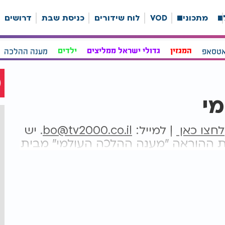
ה
מתכונים
VOD
לוח שידורים
כניסת שבת
דרושים
אטסאפ
המגזין
גדולי ישראל ממליצים
ילדים
מענה ההלכה
י
לחצו כאן
| למייל:
bo@tv2000.co.il
. יש
 ההוראה "מענה ההלכה העולמי" מבית
ון לציון הרב יצחק יוסף שליט״א מעניק מענה
י אישי לשאלות בהלכה 24/6 ובמגוון שפות. מומלץ לשמור מספר זה