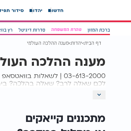
חדשות
יהדות
סידור תפיל
ברכת המזון
טהרת המשפחה
סדרות דיגיטל
רץ בוו
דף הבית
יהדות
מענה ההלכה העולמי
מענה ההלכה העולמ
03-613-2000 | לשאלות בוואטסאפ
לכם שאלה לרב? שאלה בהלכה? בית
ערוץ 2000 בנשיאות מרן הראש
הלכת
כאיש קשר.
מתכננים קייאקים