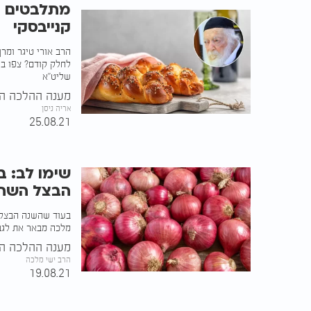
מתלבטים א
קנייבסקי
הרב אורי טיגר ומרן
לחלק קודם? צפו בגא
שליט"א
מענה ההלכה הע
אריה ניסן
25.08.21
שימו לב: 
הבצל השתנ
בעוד שהשנה הבצל 
מלכה מבאר את לגבי
מענה ההלכה הע
הרב ישי מלכה
19.08.21