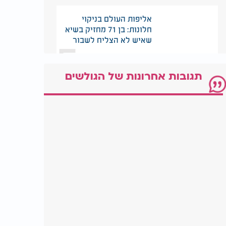
אליפות העולם בניקוי
חלונות: בן 71 מחזיק בשיא
5
שאיש לא הצליח לשבור
תגובות אחרונות של הגולשים
בלי שכנים ובלי רעש:
הבית המבודד שמוצע
6
למכירה בלב סקוטלנד
הרבי סירב לתת לו דולר -
20 שנה אחר כך כולם
7
הבינו למה