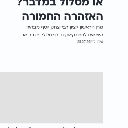
או מסלול במדבר?
האזהרה החמורה
של מרן הראשון
מרן הראשון לציון רבי יצחק יוסף מבהיר:
היוצאים לשיט קיאקים, למסלולי מדבר או
לציון
עידו לוי
|
29.07.26
להפלגה בלב ים עשויים להתחייב בברכת
הגומל - ומזהיר גם מפני סכנה ומכשולי
צניעות.