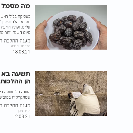
מה מסמל ה
כשניקח בליל ראש ה
מעומק הלב שאכן "י
עלינו, ועתה הגיעה 
סיום השנה יותר מ
מענה ההלכה הע
הרב ישי מלכה
18.08.21
תשעה בא ח
הן ההלכות?
השנה חל תשעה באב
שמתקיימות במוצ"ש.
מענה ההלכה הע
אריה ניסן
12.08.21