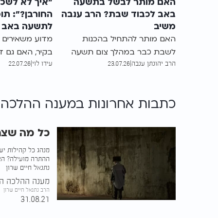
האם מותר לבשל בתשעה
"איך לא לשכו
באב לכבוד שבת? הרב ענבה
החורבן?": תו
משיב
לתשעה באב ע
החשובות
האם מותר להתחיל בהכנות
מדוע משאירים 
לשבת כבר במהלך צום תשעה
בקיר, האם גם די
הרב יהונתן ענבה
|
23.07.26
עידו לוי
|
22.07.26
באב? הרב יהונתן ענבה מסביר
בכך, ומה הדין 
מאיזו שעה מותר לבשל ומהו
ובבתי כנסת? ב
ההיתר ההלכתי לכך
כתבות אחרונות ב
מענה ההלכה 
הגאון הרב יניב 
בהלכות זכר לחו
ההלכות המעשיו
כל מה שצר
מנהג כל קהילות ישר
ההתרה מועילה? האם
נתנאל חיים שרון
מענה ההלכה הע
הרב נתנאל חיים שרון
31.08.21