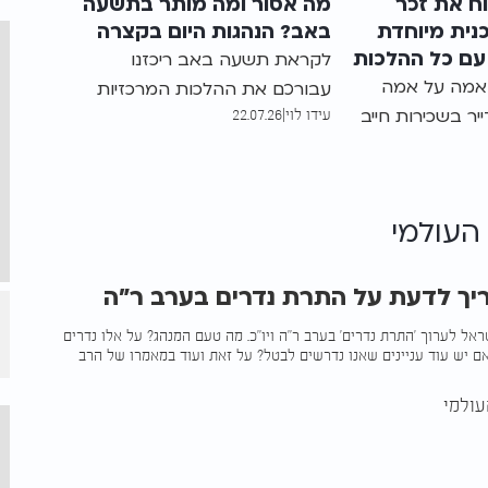
ח את זכר
מה אסור ומה מותר בתשעה
כנית מיוחדת
באב? הנהגות היום בקצרה
ם כל ההלכות
לקראת תשעה באב ריכזנו
אמה על אמה
עבורכם את ההלכות המרכזיות
יר בשכירות חייב
עידו לוי
|
22.07.26
של היום: מה אסור לעשות, מתי
בטפטים, בחתונות
מניחים תפילין, כיצד נוטלים ידיים
מסגרת התוכנית
ומה חשוב לדעת במקרה של
"מענה ההלכה" בערוץ 2000
חולי.
העולמי
עזיז עושה סדר
רבן ומביא את
ת.
יך לדעת על התרת נדרים בערב ר"ה
אל לערוך 'התרת נדרים' בערב ר"ה ויו"כ. מה טעם המנהג? על אלו נדרים
 יש עוד עניינים שאנו נדרשים לבטל? על זאת ועוד במאמרו של הרב
ולמי