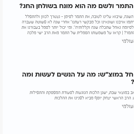
תמר ולשם מה הוא מונח בשולחן החג?
שנה, שיבוא עלינו לטובה, את התמר לסימן - נצטרך לכוון ולהתפלל
תמו אויבנו ושונאינו וכל מבקשי רעתנו" אחרי שנה לא פשוטה שעברה
לסיומה נאחל שתכלה שנה וקללותיה". ומי יכול יותר לסמל בעבורנו את
התמר? | קראו על משמעותו הסמלית של התמר מאת הרב ישי מלכה
ולמי
ל במוצ"ש: מה על הנשים לעשות ומה
 במוצאי שבת, ישנן הלכות הנוגעות לסעודת המפסקת והתפילות
 הרב הראשי יצחק יוסף מביא לפנינו את ההלכות
ולמי