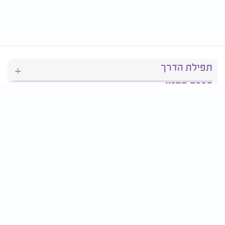
תפילת הדרך
ברכת המזון
יהדות
סידור תפילה
בריאות
חגים ומועדים