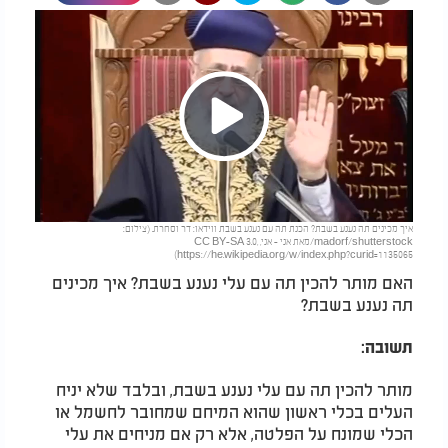
Play
איך מכינים תה נענע בשבת? הכנת תה עם נענע בשבת ווידאו: דר וסחרת. (צילום:
Video
madorf/shutterstock/מאת אני - אני, CC BY-SA 3.0,
https://he.wikipedia.org/w/index.php?curid=1135065)
האם מותר להכין תה עם עלי נענע בשבת? איך מכינים
תה נענע בשבת?
תשובה:
מותר להכין תה עם עלי נענע בשבת, ובלבד שלא יניח
העלים בכלי ראשון שהוא המיחם שמחובר לחשמל או
הכלי שמונח על הפלטה, אלא רק אם מניחים את עלי