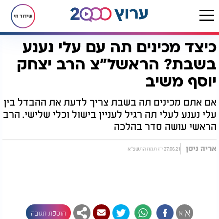
שידור חי
כיצד מכינים תה עם עלי נענע
דף הבית
יהדות
מענה ההלכה העולמי
הלכות שבת
כיצד מכינים תה עם עלי נענע בשבת? הראשל"צ הרב יצחק יוסף משיב
בשבת? הראשל"צ הרב יצחק
יוסף משיב
אם אתם מכינים תה בשבת צריך לדעת את ההבדל בין
עלי נענע לעלי תה רגיל לעניין בישול וכלי שלישי. הרב
הראשי עושה סדר בהלכה
אריה ניסן
27.06.21 י"ז תמוז התשפ"א
א
א
הוספת תגובה