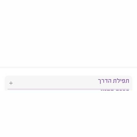
תפילת הדרך
ברכת המזון
יהדות
סידור תפילה
בריאות
חגים ומועדים