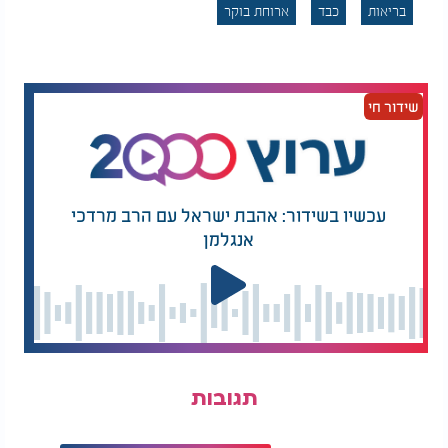
בריאות
כבד
ארוחת בוקר
"אבוקדו מלא בשומנים בריאים ובסיבים, שיכולים לסייע
בהפחתת שומן בכבד ולשפר את תפקודו הכללי", אמרה.
אפשרות נוספת היא שייק המבוסס על ירקות עליים
שידור חי
ירוקים, כמו תרד או קייל.
המלצות נוספות
עכשיו בשידור: אהבת ישראל עם הרב מרדכי
אנגלמן
טוב לדיאטה: 3 כפות
למה כדאי לכם לאכול
מזה ותקומו בבוקר עם
לביבות ארטישוק?
הרגשה טובה
תגובות
"הכנת שייק עם ירקות עליים כמו תרד או קייל מספקת
רכיבים חיוניים ונוגדי חמצון. ירקות אלה ידועים