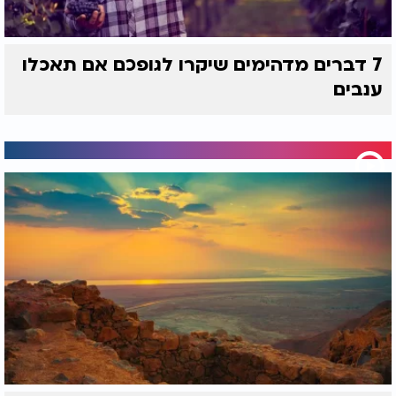
על הכבד, להפחית דלקות ולהאט נזקים מתמשכים.
בנוסף, הוא עשוי לסייע בהפחתת הצטברות שומן בכבד.
7 דברים מדהימים שיקרו לגופכם אם תאכלו
גם תה ללא סוכר נחשב למשקה מומלץ בזכות הרכיבים
המועילים שהוא מכיל. אפשרות נוספת היא משקה
ענבים
כורכום מרוכז, שעשוי לתמוך בפעילות התקינה של
הכבד.
לעומת זאת, מיץ פירות אינו מומלץ כפי שרבים נוטים
לחשוב.
"מיץ פירות הוא אחד מאותם דברים שנשמעים בריאים
באופן טבעי משום שהם מגיעים מפירות, אך מנקודת
מבט של בריאות הכבד התשובה מורכבת יותר", אמרה
ד"ר קייס.
לדבריה, מיצי פירות אינם מכילים את הסיבים
התזונתיים המצויים בפרי השלם ועלולים לגרום לעלייה
מהירה ברמות הסוכר בדם. לכן עדיף לאכול את הפרי
עצמו ולא לשתות אותו כמיץ.