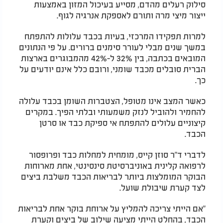
סילוק רעלים מהדם, מסייע בעיכול המזון באמצעות
ייצור מיצי מרה ותורם לאספקת אנרגיה לגוף.
למרות תפקידו המרכזי, בעיות בכבד עלולות להתפתח
במשך שנים מבלי לעורר סימנים ברורים. על פי הנתונים
המובאים בכתבה, בין 32% ל-42% מהמבוגרים בארצות
הברית סובלים מכבד שומני, ורובם כלל אינם יודעים על
כך.
כאשר המצב אינו מטופל, הצטברות השומן בכבד עלולה
להחמיר ולהוביל לנזק משמעותי ובלתי הפיך. במקרים
קיצוניים עלולים להתפתח אי ספיקת כבד או סרטן
הכבד.
לדברי ד"ר סוזן קייס, מומחית למחלות כבד ופרופסור
לרפואה קלינית באוניברסיטת סינסינטי, אחת מארוחות
הבוקר המומלצות ביותר לבריאות הכבד משלבת ביצים
לצד קערת שיבולת שועל.
"אם הייתי צריכה להמליץ על ארוחת בוקר אחת לבריאות
הכבד, בהחלט הייתי מציעה שילוב של ביצים וקערת