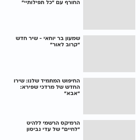
החורף עם "כל תפילותיי"
שמעון בר יוחאי - שיר חדש
"קרוב לאור"
החיפוש המתמיד שלנו: שירו
החדש של מרדכי שפירא:
"אבא"
הרמיקס הרשמי ללהיט
"לחיים" של עדי גביסון