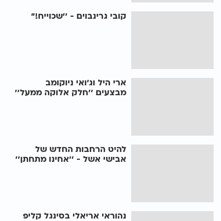
קובי גרינבוים - ’’שכוייח!"
ארי היל וג’ואי ניוקומב
מבצעים ’’חלק אלוקה ממעל’’
להיט הרחבות החדש של
אבישי אשל - ’’אחינו מתחתן’’
נהוראי אריאלי בסינגל קליפ