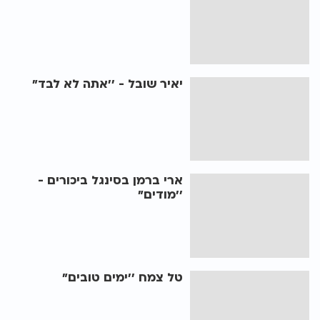
יאיר שובל - ’’אתה לא לבד"
ארי ברמן בסינגל ביכורים -
’’מודים"
טל צמח ’’ימים טובים"