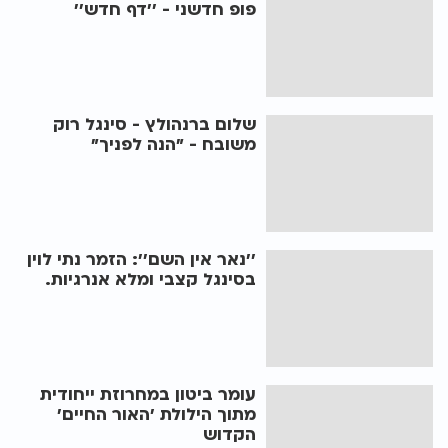
פופ חדשני - ’’דף חדש’’
שלום ברנהולץ - סינגל רוק
משובח - "הנה לפניך"
’’נאר אין השם’’: הזמר נתי לוין
בסינגל קצבי ומלא אנרגיות.
עומר ביטון במחרוזת ייחודית
מתוך הילולת ’האור החיים’
הקדוש