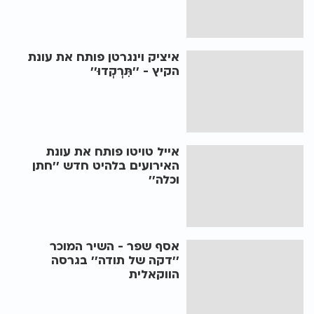
איציק וינגרטן פותח את עונת
הקיץ - ’’תִּרְקְדוּ’’
אייל טויטו פותח את עונת
האירועים בלהיט חדש ’’חתן
וכלה’’
אסף שפר - השיר המוכר
’’דקה של תודה’’ בגרסה
הווקאלית