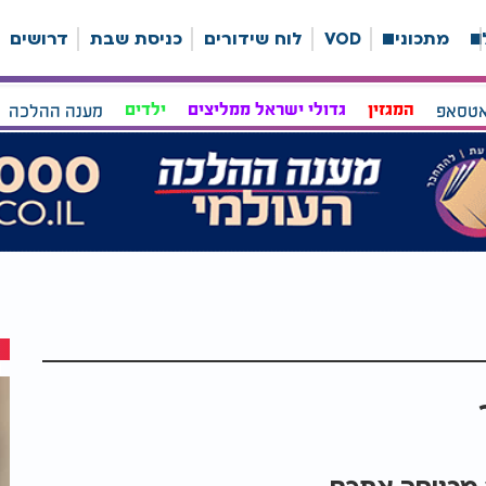
ה
מתכונים
VOD
לוח שידורים
כניסת שבת
דרושים
אטסאפ
המגזין
גדולי ישראל ממליצים
ילדים
מענה ההלכה