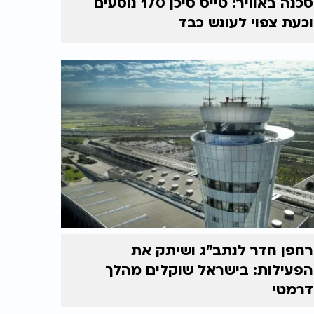
סכנה באוויר: טייס סיכן 170 נוסעים
וכעת צפוי לעונש כבד
רחפן חדר לנתב"ג ושיתק את
הפעילות: בישראל שוקלים מהלך
דרמטי