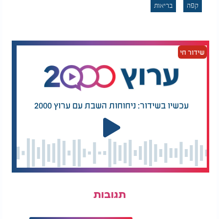
קפה
בריאות
קיץ, חום, ואבטיח חתוך:
גילוי מסוכן בלב ראשון
השילוב הטעים שעלול
לציון: למעלה מטון בשר
לשלוח אתכם למיון
הושמד - זו הסיבה
המזעזעת
שידור חי
עוד היא מציינת כי מיץ אשכוליות מרוכז יותר מהפרי
עצמו, ולכן הוא עלול להאריך עוד יותר את השפעת
הקפאין, להגביר צרבת ולהשפיע בצורה משמעותית
יותר על תרופות.
עכשיו בשידור: ניחוחות השבת עם ערוץ 2000
מלינה מלקאני, מומחית לתזונה, מסבירה כי אצל אנשים
הרגישים לקפאין ההשפעה עלולה להיות בולטת יותר.
"אצל אנשים שרגישים לקפאין, העובדה שהוא נשאר
בגוף זמן רב יותר עלולה לגרום לתחושת עודף קפאין,
לרעד, לחרדה או לתחושה שהלב פועם במהירות גם
שעות לאחר כוס הקפה האחרונה", היא אומרת. "הדבר גם
עלול לפגוע בשינה אם הקפאין עדיין לא התפנה מהגוף
תגובות
עד שעת השינה, אך אצל רוב האנשים מדובר בשינוי
עדין שלא תמיד מורגש."