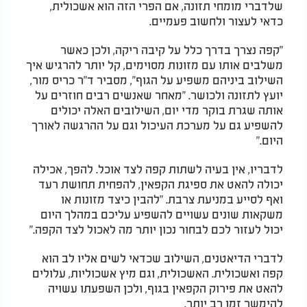
שלדברי מומחי תזונה, אם הפרי הזה הוא אשכולית,
כדאי לעצור ולחשוב פעמיים.
"קפה נצרך בדרך כלל על קיבה ריקה, ולכן כאשר
משלבים אותו עם מזונות מסוימים, קל יותר להרגיש איך
השילוב ביניהם משפיע על הגוף", מסביר ד"ר כריס מור,
יועץ לתזונה ולכושר. "מאחר שאנשים רבים חוזרים על
אותה שגרת בוקר מדי יום, השילובים האלה יכולים
להשפיע גם על מערכת העיכול וגם על ההרגשה לאורך
היום."
לדבריו, אין בעיה לשתות קפה לצד אוכל. להפך, אכילה
יכולה להאט את ספיגת הקפאין, להפחית תחושת רעד
ואף לסייע במניעת צרבת. "להבין כיצד מזונות או
משקאות שונים עשויים להשפיע עליכם במהלך היום
יכול לעזור לכם לבחור נכון יותר מה לאכול לצד הקפה."
לדברי הדיאטנים, השילוב שכדאי לשים אליו לב הוא
קפה ואשכולית. האשכולית, וגם מיץ אשכוליות, עלולים
להאט את פירוק הקפאין בגוף, ולכן השפעתו עשויה
להימשך זמן רב יותר.