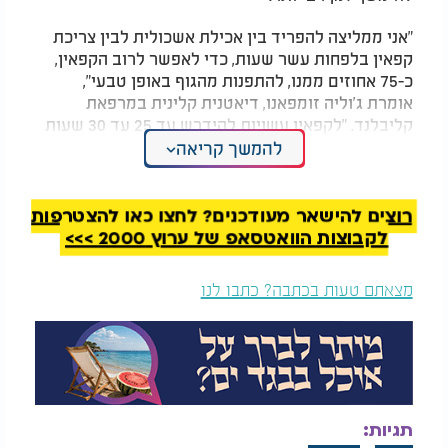
"אני ממליצה להפריד בין אכילת אשכולית לבין צריכת
קפאין בלפחות עשר שעות, כדי לאפשר לרוב הקפאין,
כ-75 אחוזים ממנו, להתפנות מהגוף באופן טבעי",
אומרת ג'וליה זומפאנו, דיאטנית קלינית במרפאת
קליבלנד. "לקפאין עשויות להידרש עד 25 עד 30 שעות
כדי להתפנות כמעט לחלוטין מהגוף."
להמשך קריאה
לדבריה, לא כולם מושפעים באותה מידה. "אם אתם
מפרקים קפאין לאט ומרגישים שתופעות הלוואי
רוצים להישאר מעודכנים? לחצו כאן להצטרפות
מחמירות כאשר אתם צורכים קפאין ואשכולית באותו
לקבוצות הוואטסאפ של ערוץ 2000 >>>
היום, כדאי להימנע לחלוטין מהשילוב הזה", היא אומרת.
"אם אתם נוטלים תרופות שמושפעות מאשכולית, יש
מצאתם טעות בכתבה? כתבו לנו
להימנע ממנה לחלוטין או להתייעץ עם הרוקח."
המלצות נוספות
תגיות: