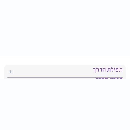
תפילת הדרך
ברכת המזון
יהדות
סידור תפילה
בריאות
חגים ומועדים