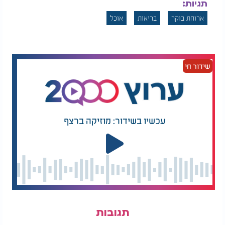
לחמנייה מחיטה מלאה. השילוב הזה מספק חלבון, סיבים
תגיות:
תזונתיים, פחמימות מורכבות ורכיבים נוספים שתומכים
ארוחת בוקר
בריאות
אוכל
בירידה במשקל.
"לתרד יש מעט קלוריות והוא עשיר ברכיבים תזונתיים",
אומרת הדיאטנית לורן מנאקר. "הוא מקור טוב לסיבים,
שידור חי
שתורמים לתחושת שובע ולמערכת עיכול תקינה, שני
גורמים חשובים בשמירה על המשקל."
גם הביצים זוכות להמלצה ברורה.
עכשיו בשידור: מוזיקה ברצף
"ביצים הן מקור איכותי במיוחד לחלבון", מסבירה ד"ר
הונס. "הן מכילות יחסית מעט קלוריות ביחס לכמות
המזון שהן מספקות, והחלבון והשומן שבהן תורמים
לתחושת שובע."
למרות המוניטין שיצא לפחמימות, הדיאטנית קתלין
בנסון מדגישה שאין סיבה להימנע מהן.
המלצות נוספות
תגובות