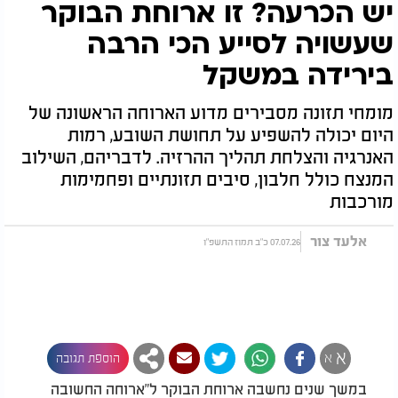
יש הכרעה? זו ארוחת הבוקר
שעשויה לסייע הכי הרבה
בירידה במשקל
מומחי תזונה מסבירים מדוע הארוחה הראשונה של
היום יכולה להשפיע על תחושת השובע, רמות
האנרגיה והצלחת תהליך ההרזיה. לדבריהם, השילוב
המנצח כולל חלבון, סיבים תזונתיים ופחמימות
מורכבות
אלעד צור
07.07.26 כ"ב תמוז התשפ"ו
א
א
הוספת תגובה
במשך שנים נחשבה ארוחת הבוקר ל"ארוחה החשובה