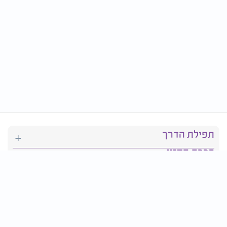
תפילת הדרך
ברכת המזון
יהדות
סידור תפילה
בריאות
חגים ומועדים