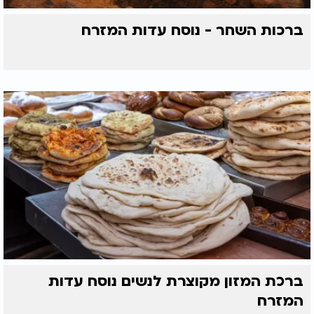
אבוקדו וגבינת קוטג'. לדבריה, השילוב בין הפחמימות
ברכות השחר - נוסח עדות המזרח
המורכבות, השומנים הבריאים והחלבון יוצר ארוחה
משביעה, מאוזנת ועשירה בערכים תזונתיים.
לדברי הדיאטנים, כדי לבנות ארוחת בוקר שתסייע
בירידה במשקל, מומלץ לשלב בכל ארוחה מקור לחלבון,
להוסיף מזונות עשירים בסיבים ובנוגדי חמצון כמו תרד,
קייל, פירות יער ופירות וירקות נוספים, ולהפחית צריכה
של סוכרים מוספים ושומנים רוויים.
עוד הם מזהירים כי דילוג על ארוחת הבוקר בניסיון
להפחית קלוריות עלול דווקא לפעול לרעת מי שמנסים
לרדת במשקל.
"דילוג על ארוחת הבוקר עלול להאט את קצב חילוף
החומרים ולהגביר את תחושת הרעב בהמשך היום, מה
שעלול להוביל לאכילת יתר", מסכמת מנאקר.
ברכת המזון מקוצרת לנשים נוסח עדות
המזרח