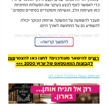
כדי לאפשר לגוף לבצע בעיקר את הפעולות החיוניות
כמו פעימות הלב, הנשימה ותפקודים בסיסיים נוספים."
מעבר להשפעה על המשקל, ארוחת הבוקר יכולה
להשפיע גם על התחושה לאורך היום.
"מה שאנחנו אוכלים עשוי להשפיע על ההרגשה שלנו
במשך כל היום", אומרת ד"ר הונס. "אם אוכלים ארוחת
להמשך קריאה
בוקר כבדה מאוד, אפשר להרגיש עייפים יותר לעומת
ארוחה קלה שמכילה מזונות בריאים ועשירים בנוגדי
חמצון."
רוצים להישאר מעודכנים? לחצו כאן להצטרפות
לקבוצות הוואטסאפ של ערוץ 2000 >>>
לדבריה, גם התחושה הזו עשויה להשפיע בעקיפין על
הירידה במשקל. מי שמרגיש כבד ועייף יתקשה יותר
מצאתם טעות בכתבה? כתבו לנו
לבצע פעילות גופנית, בעוד שארוחת בוקר מזינה יכולה
לספק שובע, אנרגיה ומוטיבציה להמשיך לעבר יעדי
ההרזיה.
לדברי הדיאטנים, אחת מארוחות הבוקר המומלצות
ביותר כוללת ביצים מקושקשות עם תרד ולצדן