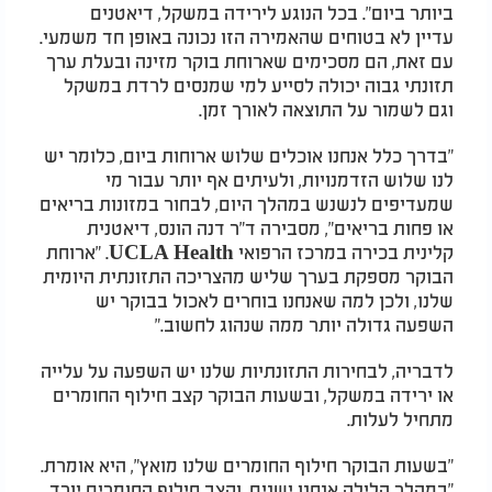
ביותר ביום". בכל הנוגע לירידה במשקל, דיאטנים
עדיין לא בטוחים שהאמירה הזו נכונה באופן חד משמעי.
עם זאת, הם מסכימים שארוחת בוקר מזינה ובעלת ערך
תזונתי גבוה יכולה לסייע למי שמנסים לרדת במשקל
וגם לשמור על התוצאה לאורך זמן.
"בדרך כלל אנחנו אוכלים שלוש ארוחות ביום, כלומר יש
לנו שלוש הזדמנויות, ולעיתים אף יותר עבור מי
שמעדיפים לנשנש במהלך היום, לבחור במזונות בריאים
או פחות בריאים", מסבירה ד"ר דנה הונס, דיאטנית
קלינית בכירה במרכז הרפואי UCLA Health. "ארוחת
הבוקר מספקת בערך שליש מהצריכה התזונתית היומית
שלנו, ולכן למה שאנחנו בוחרים לאכול בבוקר יש
השפעה גדולה יותר ממה שנהוג לחשוב."
לדבריה, לבחירות התזונתיות שלנו יש השפעה על עלייה
או ירידה במשקל, ובשעות הבוקר קצב חילוף החומרים
מתחיל לעלות.
"בשעות הבוקר חילוף החומרים שלנו מואץ", היא אומרת.
"במהלך הלילה אנחנו ישנים, וקצב חילוף החומרים יורד