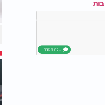
בות
שפיעו רק אם מקפידים עליהם לאורך זמן.
ונה או בפעילות גופנית, שינויים קטנים
 תזונה מאוזנת שמבוססת על פירות וירקות
טריים, חלבונים רזים ודגנים מלאים, ושאפו לבצע לפחות 150 דקות של פעילות גופנית מתונה
ן הלב הוא לדאוג לו בכל יום, ולא רק כשכבר
 אורח החיים בבת אחת. גם אימוץ של הרגל אחד
על בריאות הלב לאורך זמן.