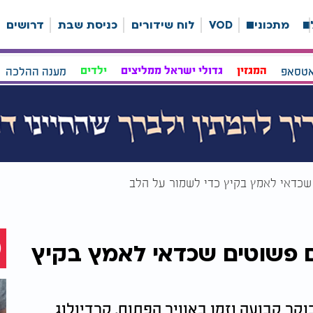
ה
מתכונים
VOD
לוח שידורים
כניסת שבת
דרושים
אטסאפ
המגזין
גדולי ישראל ממליצים
ילדים
מענה ההלכה
חושף: 5 הרגלים פשוטים שכדאי לאמץ בקיץ
וקר קבועה וזמן באוויר הפתוח. קרדיולוג