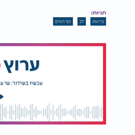
פתחו את היום נכון
תגיות:
בריאות
לב
גוף האדם
סבגיר ממליץ להקפיד על שגרת בוקר קבועה שת
"אני גם מאמין גדול בשגרת בוקר קבועה. אני א
ובהליכה מהירה שממריצה את זרימת הדם. צריכ
תזונתיים כבר בבוקר עוזרת לפתוח את היום בצו
נצלו את מזג האוויר
הקיץ הוא הזדמנות טובה לבלות יותר מחוץ לבית. 
עכשיו בשידור: שי ע
הם פעילויות שמגבירות את התנועה ותורמות לב
לדברי סבגיר, "שהייה בחוץ מעודדת פעילות גופני
על אופניים, וכל התנועה הזו תורמת לבריאות מ
לגוף לייצר ויטמין D, שמשחק תפקיד בוויסות לחץ הדם".
התמדה מעל הכול