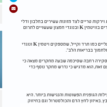
וירקות טריים לצד מזונות עשירים בחלבון ודלי
שומן. לדבריו, ירקות עליים כמו תרד וקייל עשירים בוויטמין K ובנוגדי חמצון שעשויים לתרום
"כמה מהירקות האהובים עליי בקיץ הם ירקות עליים כמו תרד וקייל, שמספקים ויטמין K ונוגדי
לתמוך בבריאות הלב".
, סקירה רחבה שסיכמה שבעה מחקרים מצאה כי
ם זאת, הוא מדגיש כי נדרש מחקר נוסף כדי
לות הגופנית הפשוטות והנגישות ביותר. היא
, באיזון לחץ הדם והכולסטרול וגם בחיזוק