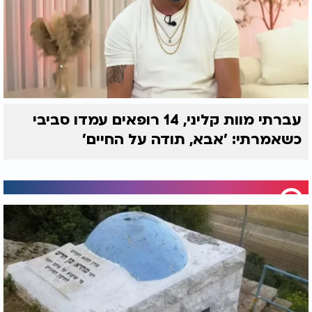
ההורים מיהרו לבאר שבע, שם בדקו הרופאים את הילד
ואישרו את החשש. הם המליצו להעבירו מיד לבית
החולים תל ליטווינסקי, המוכר כיום כמרכז הרפואי
שיבא. עד שהגיעו לשם, השיתוק כבר התפשט במהירות
בגופו של אהרן הקטן. מצבו הוגדר קשה ונדיר במיוחד -
שיתוק כפול.
עברתי מוות קליני, 14 רופאים עמדו סביבי
עם כניסתו לבית החולים הוא איבד את הכרתו. הנגיף
כשאמרתי: 'אבא, תודה על החיים'
פגע בריאותיו ואיים לחנוק אותו. באותם ימים היו בחדר
המיון שני מכשירי ריאת ברזל בלבד, ואחד מהם היה
פנוי. הרופאים מיהרו להכניס את גופו הזעיר והמשותק
אל תוך המכשיר שהחזיק אותו בחיים.
הרופאים פנו לאמו ואמרו לה שאין לה מה להישאר שם.
"זה יכול להימשך זמן רב מאוד", אמרו לה, "ויש לך עוד
ארבעה ילדים קטנים בבית".
אבל האם לא עזבה. היא נשארה מחוץ לחדר, קראה
תהילים
ללא הפסקה ובכתה בדמעות שליש. רק למחרת,
כשנזכרה שבעלה נמצא לבדו במושב עם ארבעה ילדים