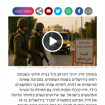
א
א
הוספת תגובה
Play
"המחבל הפעיל חגורת נפץ והרגשתי שאני יוצא מהגוף": הלוחם שחווה מוות קליני וחזר לספר
Video
במהלך חייו, דרור זיכרמן גדל בבית חילוני בשכונת
רמות בירושלים בשנות השמונים, בסביבה שאינה
מורשתית או דתית. למרות שהיה מחובבי המחשבים
כילד, חייו קיבלו תפנית חדה עם תחילת גל הטרור
והפיגועים בישראל. שני אירועים קשים במיוחד טלטלו
את חייו: הפיגוע במסעדת "סברו" בירושלים, בו 16