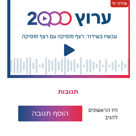
שידור חי
"הייתי בגיהנום של
"ראיתי מלאכים, יד
הנובה ושם ראיתי את
אלוקים נגעה שם" -
אלוקים"
ניצל ממסיבת הנובה
בנס מצמרר
ואז, במרחק רב, הופיעה דמות. הדמות התקרבה אליו
עכשיו בשידור: רצף מוסיקה עם רצף מוסיקה
לאט, עד שעמדה קרוב מאוד והאירה אותו באור כל כך
חזק, עד שלא יכול היה להסתכל עליה. דמות זו, שלבשה
"גלימה לבנה לגמרי" והיו לה ידיים ורגליים, הביטה בו
מלמעלה. הדמות אמרה לו: "אתה לא שייך לכאן". נאמר
לו כי שליחותו עדיין לא הסתיימה למטה.
הדמות הרימה את רגלה, דרכה לדרור על הראש, הוציאה
אותו מהענן, והוא החל לרדת מטה, עד שהתאחד מחדש
תגובות
עם גופו. דרור הרגיש שקיבל את חייו בחזרה כמתנה.
כשהתעורר בבית החולים, הוא ניסה להבין מה קרה,
כשסביבו רופאים, אחיות והוריו.
היו הראשונים
הוסף תגובה
להגיב
אחרי שזכה לחייו מחדש, הלוחם הפצוע חווה מסע נוסף:
ההתמודדות עם הפוסט טראומה. הוא החל לחוות
חרדות, סיוטים וחוסר חשק לחיות. כיום, זיכרמן מבין