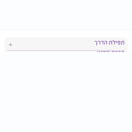
תפילת הדרך
ברכת המזון
יהדות
סידור תפילה
בריאות
חגים ומועדים