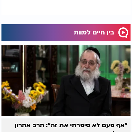
שסבל מפוסט טראומה קשה שגרמה לשינוי במוח,
המכניס את האדם למצב הישרדותי ומתח תמידי. הוא
מצא את דרכו לריפוי דרך הספורט, שהוא הטיפול הנפשי
שלו. בנוסף, הוא נעזר בכלב שירות בשם סרג', המסייע
לו בהתקפי חרדה ובסיוטי הלילה, ממש כמו "פאראמדיק
בין חיים למוות
צמוד".
מאז חזרתו מהעולם ההוא, דרור הוא אדם מאמין מאוד.
הוא שומר יום
כיפור
ופסח ואינו אוכל מאכלות אסורים.
הוא חוגג את החגים. דרור מאמין ששליחותו בעולם היא
לסייע לאנשים המתמודדים עם פוסט טראומה, להעלות
את הנושא למודעות ולעזור ביצירת חברה בריאה
ומחלימה יותר. הוא קורא לכל מי שמתמודד, לשתף
ולדבר, כדי לא להיפגע בעצמו, ומציע את עזרתו בהפניה
לגורמים מקצועיים.
דרור זיכרמן, שחווה את האור ונדרש לחזור כדי להשלים
את שליחותו, הפך את ניסיון המוות לחוויה מעצבת
שהביאה אותו להתחזקות רוחנית ולייעוד של עזרה
"אף פעם לא סיפרתי את זה": הרב אהרון
לזולת.