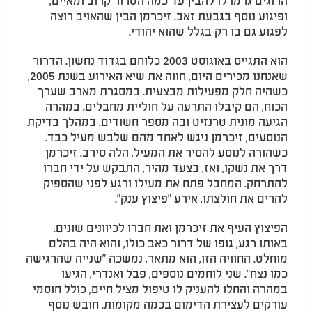
הרוגים גרמו לו להבין עד כמה הטרור קרוב ומאיים,
ופיגוע נוסף בגבעת זאב. זיכרמן הבין שהאויב רוצה
לפגוע גם בו רק בגלל שהוא יהודי.
הוא התגייס באוגוסט 2003 כלוחם בגדוד נחשון. הדרור
שאנחנו מכירים היום, חווה את שיא האירוע בשנת 2005,
כשהיה חלק מפעילות מבצעית. במסגרת מארב שערך
הכוח, הם קיבלו התרעה על חוליית מחבלים. במהרה
הגיעה מונית טרנזיט ובה מספר חשודים. במהלך בדיקת
הנוסעים, זיכרמן ניגש לאחד מהם שלבש מעיל כבד.
כשהורה לנוסע להסיר את המעיל, הלה סירב. זיכרמן
דרך את נשקו, ואז, בצעד מהיר, התבקש על ידי חברו
להתרחק. המחבל פתח את מעילו ורגע לפני שהספיק
להרים את חולצתו, אירע "פיצוץ ענק".
הפיצוץ העיף את זיכרמן ואת חברו לכיוונים שונים.
באותו רגע, גופו של דרור כאב כולו, והוא היה בהלם
מוחלט. החוויה הזו, הוא מתאר, נמשכה "שנייה שהרגישה
כמו נצח". שני לוחמים נוספים, פבל ואנדרי, הגיעו
במהרה והחלו להעניק לו טיפול מציל חיים, כולל חוסמי
עורקים לעצירת הדימום בכמה מקומות. חובש נוסף