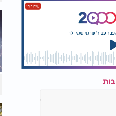
שידור חי
העבר עם ר' שרגא שמידלר
בות