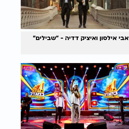
אבי אילסון ואיציק דדיה - "שבילים"