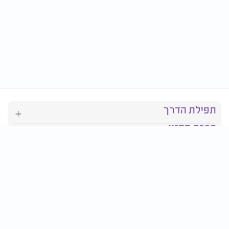
תפילת הדרך
ברכת המזון
יהדות
סידור תפילה
בריאות
חגים ומועדים