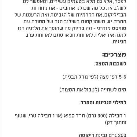
לפסח, אלא גם מלא בטעמים עשירים, ומאפשר לנו
לשלב את כל מה שכולנו אוהבים - את ניחוחות
הבזיליקום, את הקרמיות של הגבינות ואת הרעננות של
התרד. יש משהו קסום בשילוב הזה של מסורת עם
טוויסט מודרני - וזה בדיוק מה שהופך את הלזניה הזו
למנה אידיאלית לארוחת חג או סתם לארוחת ערב
חגיגית.
מצרכים:
לשכבות המצה:
5-6 דפי מצה (לפי גודל תבנית)
מים לשתייה (לטבול את המצות)
למילוי הגבינות והתרד:
1 חבילה (300 גרם) תרד קפוא (או 1 חבילה טרי, שטוף
וחתוך דק)
200 גרם גבינת ריקוטה