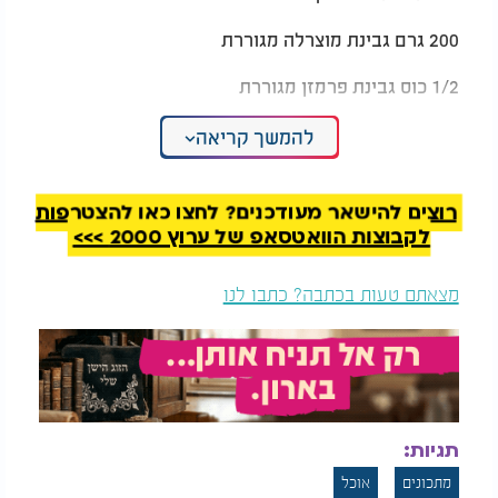
200 גרם גבינת מוצרלה מגוררת
1/2 כוס גבינת פרמזן מגוררת
1 ביצה
להמשך קריאה
2 כפות שמן זית
רוצים להישאר מעודכנים? לחצו כאן להצטרפות
מלח ופלפל שחור לפי הטעם
לקבוצות הוואטסאפ של ערוץ 2000 >>>
1/4 כפית אגוז מוסקט (לרעננות)
מצאתם טעות בכתבה? כתבו לנו
לרוטב העגבניות:
4-5 עגבניות בשלות, קלופות ומגוררות (אפשר גם
להשתמש בעגבניות מרוסקות משימור)
2 כפות שמן זית
תגיות:
2 שיני שום קצוצות דק
מתכונים
אוכל