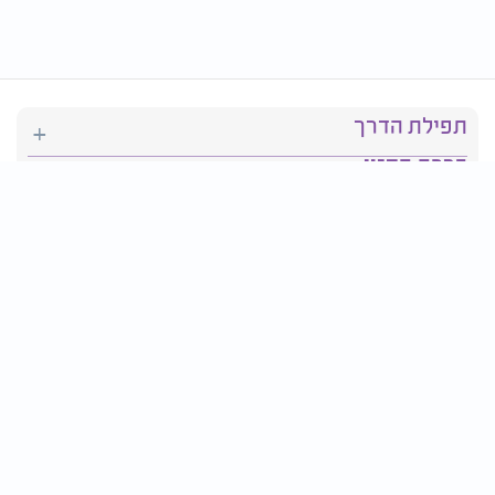
תפילת הדרך
ברכת המזון
יהדות
סידור תפילה
בריאות
חגים ומועדים