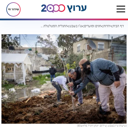
שידור חי
דף הבית
יהדות
חגים ומועדים
ט"ו בשבט
התגלית המטלטלת של המקובלים: זו הסיבה שאסור לקרוא לילדים בשמות של פירות ועצים
נטיעות ט"ו בשבט. (צילום: יונתן זינדל, פלאש90)