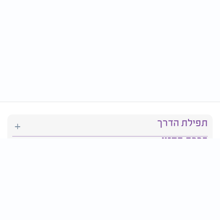
תפילת הדרך
ברכת המזון
יהדות
סידור תפילה
בריאות
חגים ומועדים