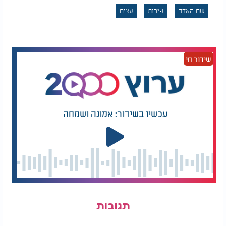
בשמות של עצים. כשהגיע אל הרב אדם ששמו אילן,
שם האדם
פירות
עצים
הציע לו להחליף את השם לאליהו. וכשנשאל על השם
ארז, השיב: "איני יודע מי הם המשוגעים שהמציאו
לקרוא שמות אנשים בשמות של עצים".
שידור חי
מלבד זאת, לנשים ישנה בעיה נוספת - שהרי שמות
עצים הם בהגדרה שמות זכריים, ולא מומלץ כלל לקרוא
לנקבה בשם זכרי. ויש שכתבו שאלה שמות שגורמים
קשיים בחיים. וכל מה שאמרנו נכון גם לשמות של פירות
עכשיו בשידור: אמונה ושמחה
(כמו גפן, עינב, שקד וכדומה).
וכל אדם יעשה בדעת וישאל תלמיד חכם ויראה ברכה
והצלחה, שכלל הוא בידינו: הנוטל עצה מן הזקנים אינו
נכשל.
תגובות