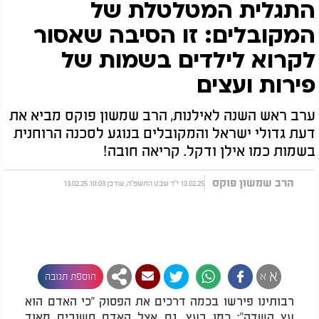
התגלית המטלטלת של
המקובלים: זו הסיבה שאסור
לקרוא לילדים בשמות של
פירות ועצים
ערב ראש השנה לאילנות, הרב שמשון פוקס מביא את
דעת גדולי ישראל והמקובלים בנוגע לסכנה הרוחנית
בשמות כמו אילן ודקל. קריאה חובה!
הרב שמשון פוקס
12.02.25 י"ד שבט התשפ"ה, עודכן 10:03 13.02.25
א
א
הוספת תגובה
רבותינו פירשו בכמה דרכים את הפסוק "כי האדם הוא
עץ השדה": כמו בעץ, גם אצל האדם חשובים מאוד