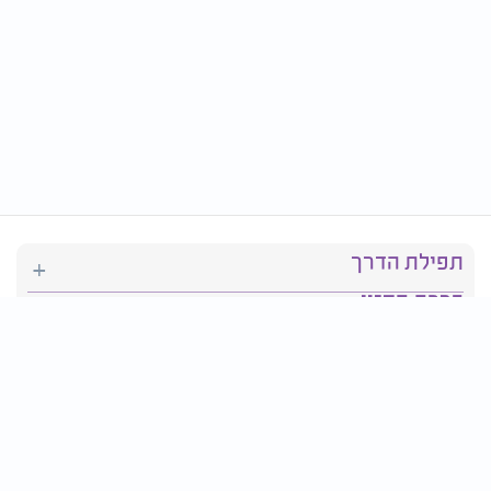
תפילת הדרך
ברכת המזון
יהדות
סידור תפילה
בריאות
חגים ומועדים