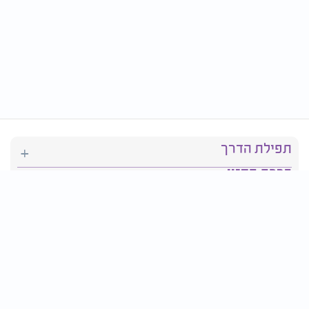
תפילת הדרך
ברכת המזון
יהדות
סידור תפילה
בריאות
חגים ומועדים