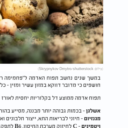
(צילום: Skrypnykov Dmytro/shutterstock)
במשך שנים נחשב תפוח האדמה ל"פחמימה רי
חושפים כי מדובר דווקא במזון עשיר ומזין - כל ע
תפוח אדמה ממוצע דל בקלוריות יחסית לאורז או
- בכמות גבוהה יותר מבננה, מסייע בהור
אשלגן
- חיוני לבריאות התא, ייצור חלבונים וא
מגנזיום
- C לחיזוק מערכת החיסון, B6 לתפקוד תקין של מערכת העצבים, חומצה פולית וסידן.
ויטמינים