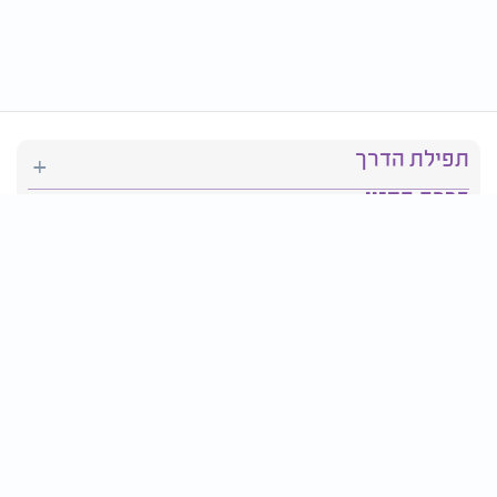
תפילת הדרך
ברכת המזון
יהדות
סידור תפילה
בריאות
חגים ומועדים