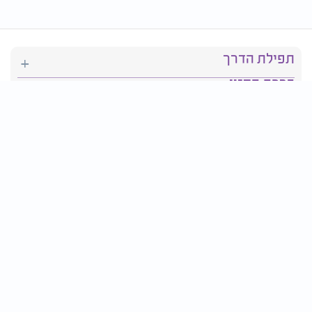
תפילת הדרך
ברכת המזון
יהדות
סידור תפילה
בריאות
חגים ומועדים