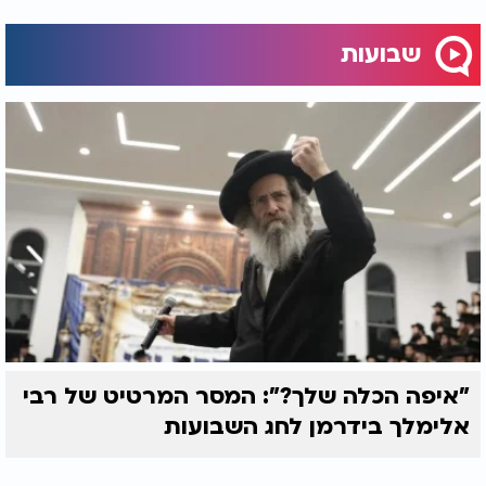
עליהם, אלא מיד הענקתי להם
את התורה באהבה גדולה.
שבועות
חיכיתי להם עד שיתעוררו.
זהו המסר הנצחי והמרגש של חג השבועות. הקדוש ברוך
הוא מחכה לכל אחד מאיתנו, בכל שעה ובכל רגע בחיים,
ומבקש מאיתנו רק דבר אחד קטן: בואו אליי כפי שאתם.
הלילה הזה אנו נשארים ערים ולומדים בהתמדה, לא רק
כדי לתקן את העבר, אלא כדי להוכיח שאנו ערים,
קשובים ומצפים בכל ליבנו לאהבתו התמידית של בורא
עולם שמחכה לנו תמיד.
"איפה הכלה שלך?": המסר המרטיט של רבי
אלימלך בידרמן לחג השבועות