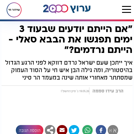
שידור חי
"אם הייתם יודעים שבעוד 3
דף הבית
יהדות
חגים ומועדים
שבועות
"אם הייתם יודעים שבעוד 3 ימים תפגשו את הבבא סאלי - הייתם נרדמים?"
ימים תפגשו את הבבא סאלי -
הייתם נרדמים?"
איך ייתכן שעם ישראל נרדם דווקא לפני הרגע הגדול
בהיסטוריה, ומה גילה הבן איש חי על הסוד העמוק
שמסתתר מאחורי אותה שינה במעמד הר סיני
הרב עידו סממה
19.05.26 ג' סיון התשפ"ו
א
א
הוספת תגובה